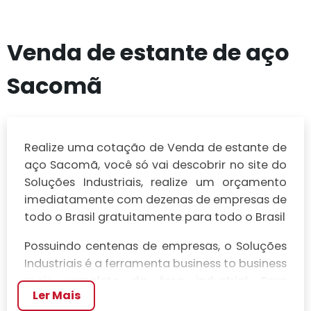
Venda de estante de aço
Sacomã
Realize uma cotação de Venda de estante de
aço Sacomã, você só vai descobrir no site do
Soluções Industriais, realize um orçamento
imediatamente com dezenas de empresas de
todo o Brasil gratuitamente para todo o Brasil
Possuindo centenas de empresas, o Soluções
Industriais é a ferramenta business to business
mais completo da área industrial. Para
Ler Mais
realizar um orçamento de Venda de estante