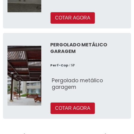
Janeiro!Quem buscar por
portas de aço de enrolar,
sem d&uac
COTAR AGORA
PERGOLADO METÁLICO
GARAGEM
Perf-Cop
/ SP
Pergolado metálico
garagem
COTAR AGORA