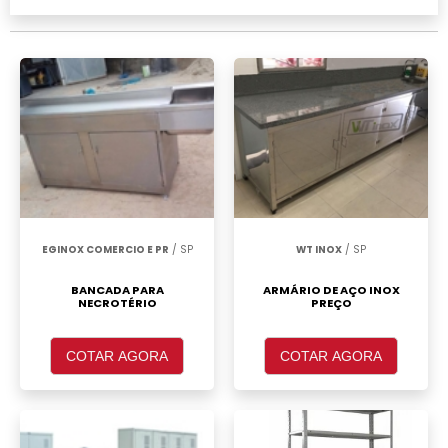
de aço Sacomã, clique em um ou mais dos
anuciantes a seguir:
EGINOX COMERCIO E PR
/ SP
WT INOX
/ SP
BANCADA PARA
ARMÁRIO DE AÇO INOX
NECROTÉRIO
PREÇO
COTAR AGORA
COTAR AGORA