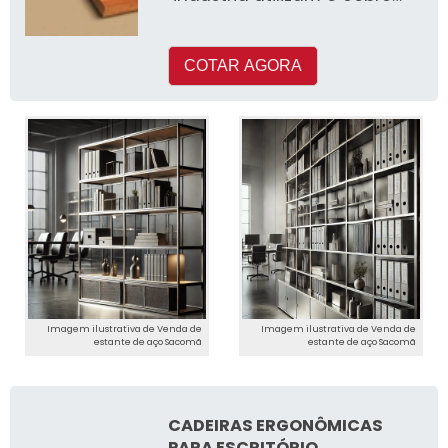
em seus processos de
produçã
COTAR AGORA
Imagem ilustrativa de Venda de
Imagem ilustrativa de Venda de
estante de aço Sacomã
estante de aço Sacomã
CADEIRAS ERGONÔMICAS
PARA ESCRITÓRIO