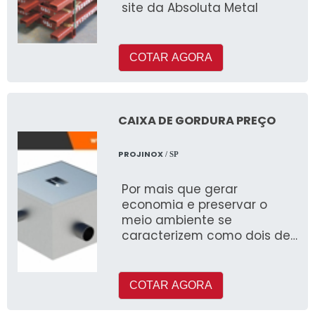
site da Absoluta Metal
COTAR AGORA
CAIXA DE GORDURA PREÇO
PROJINOX
/ SP
Por mais que gerar
economia e preservar o
meio ambiente se
caracterizem como dois de
seus pontos mais altos, a
caixa de gordura preço
acessível também pode ser
COTAR AGORA