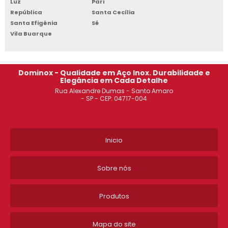
Luz
Pari
República
Santa Cecília
COMPRAR ESTANTE DE AÇO SÃO JOSÉ DOS CAMPOS
Santa Efigênia
Sé
Vila Buarque
ROUPEIRO DE AÇO 8 PORTAS GRANDES OSASCO
VENDA DE ESTANTE DE AÇO
Dominox - Qualidade em Aço Inox. Durabilidade e
Elegância em Cada Detalhe
ARMÁRIO DE AÇO 2 PORTAS JABAQUARA
Rua Alexandre Dumas - Santo Amaro
- SP - CEP: 04717-004
ROUPEIRO DE AÇO 6 PORTAS DIADEMA
ARMÁRIO DE AÇO PARA ESCRITÓRIO CAMPINAS
Inicio
ARMÁRIO DE AÇO 8 PORTAS ITAIM PAULISTA
Sobre nós
ROUPEIRO DE AÇO PARA ALOJAMENTO ITAIM PAULISTA
Produtos
ROUPEIRO DE AÇO 6 PORTAS SACOMÃ
Mapa do site
ESTANTE DE AÇO PARA ESCRITÓRIO SACOMÃ