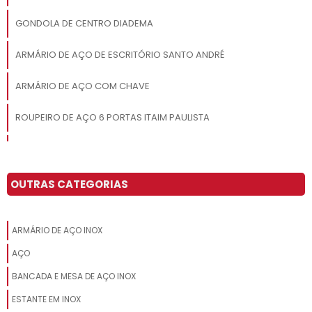
GONDOLA DE CENTRO DIADEMA
ARMÁRIO DE AÇO DE ESCRITÓRIO SANTO ANDRÉ
ARMÁRIO DE AÇO COM CHAVE
ROUPEIRO DE AÇO 6 PORTAS ITAIM PAULISTA
ROUPEIRO DE AÇO 8 PORTAS GRANDES SACOMÃ
VENDA DE ESTANTE DE AÇO SÃO JOSÉ DOS CAMPOS
OUTRAS CATEGORIAS
ARMÁRIO DE AÇO 02 PORTAS GUARULHOS
ARMÁRIO DE AÇO INOX
ONDE COMPRAR ESTANTE DE AÇO CAMPINAS
AÇO
ARMÁRIO DE AÇO PREÇO OSASCO
BANCADA E MESA DE AÇO INOX
ESTANTE EM INOX
ARMÁRIO DE AÇO 02 PORTAS OSASCO