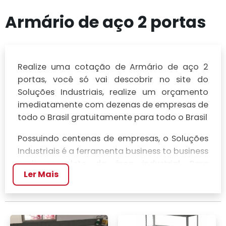
Armário de aço 2 portas
Realize uma cotação de Armário de aço 2
portas, você só vai descobrir no site do
Soluções Industriais, realize um orçamento
imediatamente com dezenas de empresas de
todo o Brasil gratuitamente para todo o Brasil
Possuindo centenas de empresas, o Soluções
Industriais é a ferramenta business to business
mais completo da área industrial. Para
Ler Mais
realizar um orçamento de Armário de aço 2
portas, clique em um ou mais dos anuciantes
a seguir: