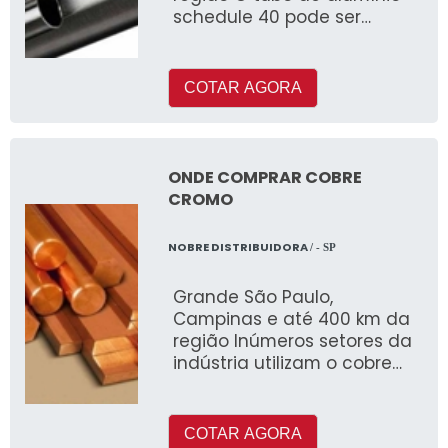
schedule 40 pode ser
fabricado com ou sem
costura e é muito utilizado
COTAR AGORA
ONDE COMPRAR COBRE
CROMO
NOBRE DISTRIBUIDORA
/ - SP
Grande São Paulo,
Campinas e até 400 km da
região Inúmeros setores da
indústria utilizam o cobre
em seus processos de
produçã
COTAR AGORA