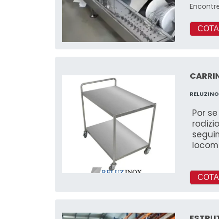
Encontr
COTA
CARRI
RELUZIN
Por se
rodizi
seguimen
locom
pesad
restau
COTA
ESTRU