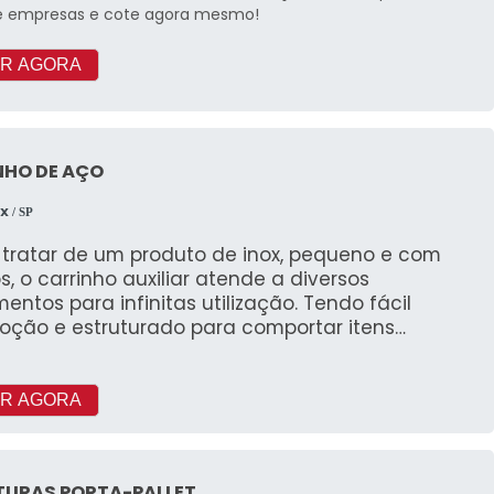
e empresas e cote agora mesmo!
R AGORA
NHO DE AÇO
OX
/ SP
 tratar de um produto de inox, pequeno e com
os, o carrinho auxiliar atende a diversos
tos para infinitas utilização. Tendo fácil
oção e estruturado para comportar itens
os ele é uma ótima opção para hospitais,
rantes e hotéis.
R AGORA
TURAS PORTA-PALLET