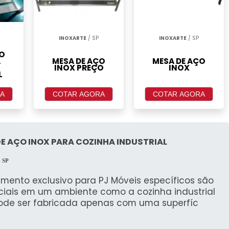
INOXARTE
/ SP
INOXARTE
/ SP
ÇO
A
MESA DE AÇO
MESA DE AÇO
INOX PREÇO
INOX
L
A
COTAR AGORA
COTAR AGORA
E AÇO INOX PARA COZINHA INDUSTRIAL
- SP
mento exclusivo para PJ Móveis específicos são
ciais em um ambiente como a cozinha industrial
ode ser fabricada apenas com uma superfíc