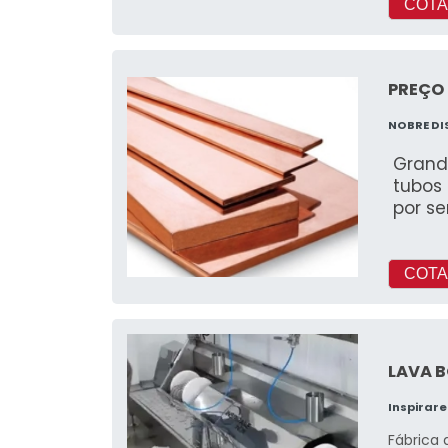
COTA
PREÇO
NOBRE DI
Grand
tubos
por se
COTA
LAVA 
Inspirare
Fábrica 