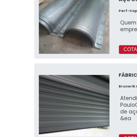
Perf-Co
Quem 
empre
COTA
FÁBRIC
Brunerik
Atend
Paulo
de aç
&ea