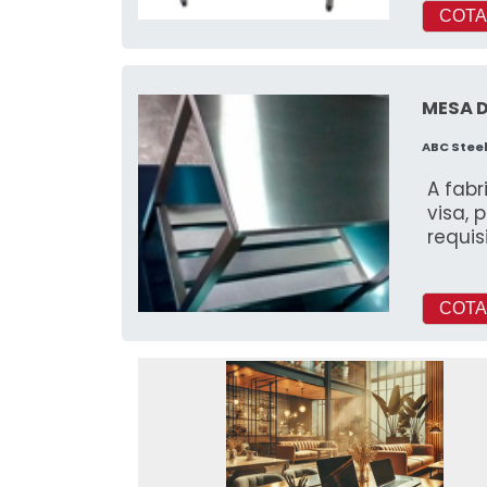
COTA
MESA D
ABC Stee
A fab
visa, 
requis
COTA