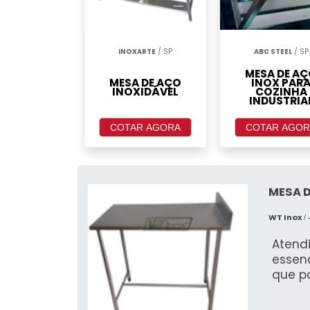
INOXARTE
/ SP
ABC STEEL
/ SP
MESA DE A
MESA DE AÇO
INOX PAR
INOXIDÁVEL
COZINHA
INDUSTRIA
COTAR AGORA
COTAR AGOR
MESA D
WT Inox
/ 
Atendi
essen
que p