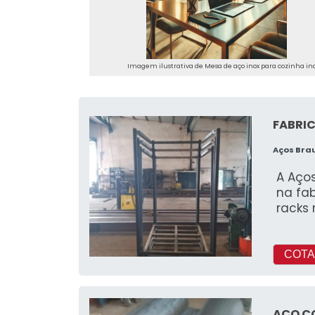
Imagem ilustrativa de Mesa de aço inox para cozinha in
FABRI
Aços Bra
A Aço
na fa
racks
COTA
AÇO C