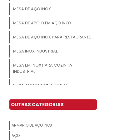
MESA DE AÇO INOX
MESA DE APOIO EM AÇO INOX
MESA DE AÇO INOX PARA RESTAURANTE
MESA INOX INDUSTRIAL
MESA EM INOX PARA COZINHA
INDUSTRIAL
MESA AÇO INOX INDUSTRIAL
MESA DE INOX PARA PADARIA
OUTRAS CATEGORIAS
PREÇO DE MESA DE INOX PARA
COZINHA INDUSTRIAL
ARMÁRIO DE AÇO INOX
MESA INOX COM PRATELEIRA
AÇO