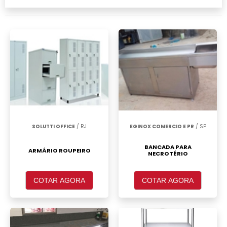
realizar um orçamento de Roupeiro de aço 8
portas grandes Guarulhos, clique em um ou
mais dos anuciantes a seguir:
SOLUTTI OFFICE
/ RJ
EGINOX COMERCIO E PR
/ SP
BANCADA PARA
ARMÁRIO ROUPEIRO
NECROTÉRIO
COTAR AGORA
COTAR AGORA