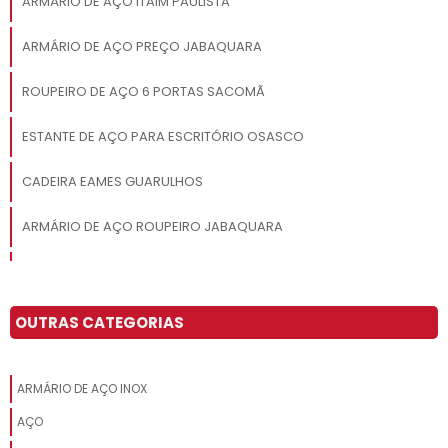
ARMÁRIO DE AÇO ITAIM PAULISTA
ARMÁRIO DE AÇO PREÇO JABAQUARA
ROUPEIRO DE AÇO 6 PORTAS SACOMÃ
ESTANTE DE AÇO PARA ESCRITÓRIO OSASCO
CADEIRA EAMES GUARULHOS
ARMÁRIO DE AÇO ROUPEIRO JABAQUARA
ARMÁRIO DE AÇO 2 PORTAS OSASCO
ESTANTE DE AÇO PARA ESCRITÓRIO SANTO ANDRÉ
OUTRAS CATEGORIAS
ARMÁRIO DE AÇO 4 PORTAS
ARMÁRIO DE AÇO INOX
ROUPEIRO DE AÇO 8 PORTAS GRANDES DIADEMA
AÇO