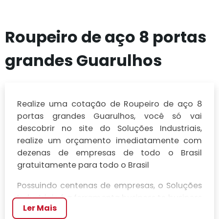
Roupeiro de aço 8 portas
grandes Guarulhos
Realize uma cotação de Roupeiro de aço 8
portas grandes Guarulhos, você só vai
descobrir no site do Soluções Industriais,
realize um orçamento imediatamente com
dezenas de empresas de todo o Brasil
gratuitamente para todo o Brasil
Possuindo centenas de empresas, o Soluções
Industriais é a ferramenta business to business
Ler Mais
mais completo da área industrial. Para