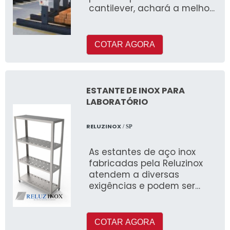
cantilever, achará a melhor
empresa que é altam
COTAR AGORA
ESTANTE DE INOX PARA
LABORATÓRIO
RELUZINOX
/ SP
As estantes de aço inox
fabricadas pela Reluzinox
atendem a diversas
exigências e podem ser
utilizadas em câmaras
frigoríficas, cozinhas
industriais, etc. Cada
COTAR AGORA