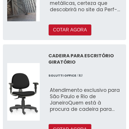
metálicas, certeza que
descobrirá no site da Perf-
Cop
COTAR AGORA
CADEIRA PARA ESCRITÓRIO
GIRATÓRIO
SOLUTTI OFFICE
/ RJ
Atendimento exclusivo para
São Paulo e Rio de
JaneiroQuem está à
procura de cadeira para
escritório giratória, achará a
melhor emp