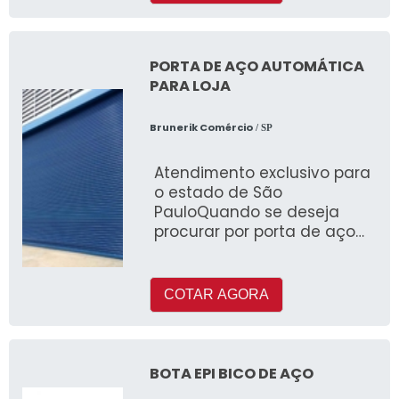
PORTA DE AÇO AUTOMÁTICA
PARA LOJA
Brunerik Comércio
/ SP
Atendimento exclusivo para
o estado de São
PauloQuando se deseja
procurar por porta de aço
automática para loja,
conhecerá a melhor
empresa que &eac
COTAR AGORA
BOTA EPI BICO DE AÇO