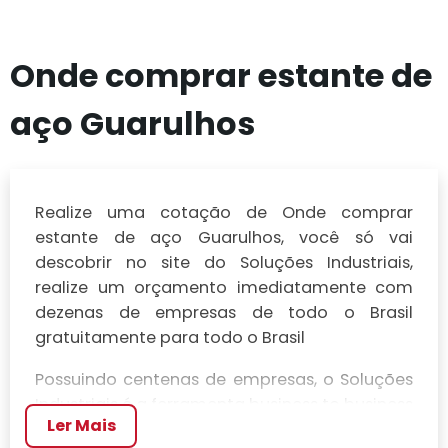
Onde comprar estante de
aço Guarulhos
Realize uma cotação de Onde comprar
estante de aço Guarulhos, você só vai
descobrir no site do Soluções Industriais,
realize um orçamento imediatamente com
dezenas de empresas de todo o Brasil
gratuitamente para todo o Brasil
Possuindo centenas de empresas, o Soluções
Industriais é a ferramenta business to business
Ler Mais
mais completo da área industrial. Para