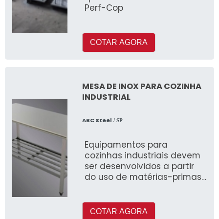
Perf-Cop
COTAR AGORA
MESA DE INOX PARA COZINHA
INDUSTRIAL
ABC Steel
/ SP
Equipamentos para
cozinhas industriais devem
ser desenvolvidos a partir
do uso de matérias-primas
de ótima procedência, de
modo a garantir sua
resistência
COTAR AGORA