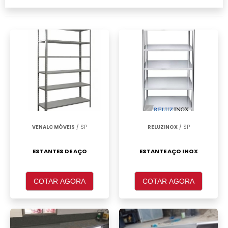
realizar um orçamento de Onde comprar
estante de aço Guarulhos, clique em um ou
mais dos anuciantes a seguir:
VENALC MÓVEIS
/ SP
RELUZINOX
/ SP
ESTANTES DE AÇO
ESTANTE AÇO INOX
COTAR AGORA
COTAR AGORA