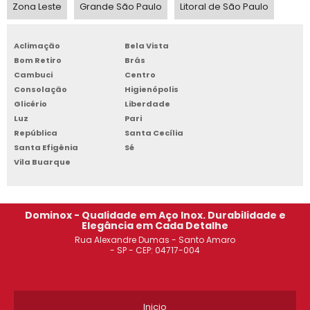
Zona Leste
Grande São Paulo
Litoral de São Paulo
ARMÁRIO DE AÇO PREÇO SÃO PAULO
Aclimação
Bela Vista
MESA EAMES VIDRO SANTO ANDRÉ
Bom Retiro
Brás
Cambuci
Centro
ESTANTE DE AÇO PREÇO SANTO ANDRÉ
Consolação
Higienópolis
Glicério
Liberdade
ARMÁRIO DE AÇO PREÇO OSASCO
Luz
Pari
República
Santa Cecília
ARMÁRIO DE AÇO 02 PORTAS ITAIM PAULISTA
Santa Efigênia
Sé
Vila Buarque
ROUPEIRO DE AÇO 6 PORTAS DIADEMA
ARMÁRIO DE AÇO ROUPEIRO
Dominox - Qualidade em Aço Inox. Durabilidade e
Elegância em Cada Detalhe
ESTANTE DE AÇO PARA ESCRITÓRIO OSASCO
Rua Alexandre Dumas - Santo Amaro
- SP - CEP: 04717-004
ARMÁRIO DE AÇO TIPO ROUPEIRO SÃO JOSÉ DOS CAMPOS
ARMÁRIO DE AÇO TIPO ROUPEIRO GUARULHOS
Inicio