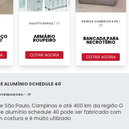
EGINOX COMERCIO E PR
/
SOLUTTI OFFICE
/ RJ
SP
AÇO
ARMÁRIO
BANCADA PARA
O
ROUPEIRO
NECROTÉRIO
A
COTAR AGORA
COTAR AGORA
E ALUMÍNIO SCHEDULE 40
ISTRIBUIDORA
/ - SP
e São Paulo, Campinas e até 400 km da região O
de alumínio schedule 40 pode ser fabricado com
 costura e é muito utilizado