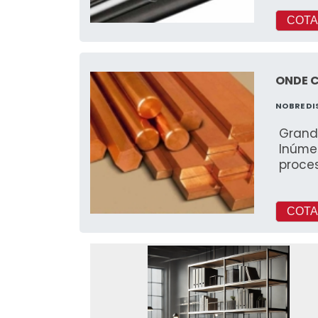
COTA
ONDE 
NOBRE D
Grand
Inúmer
proce
COTA