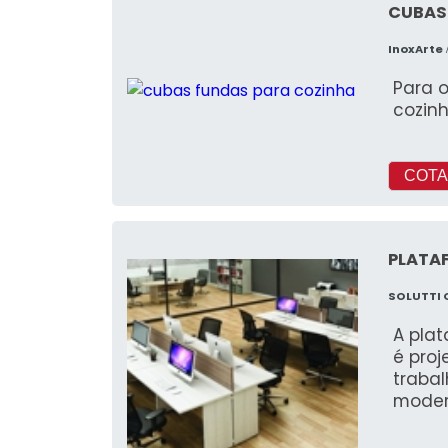
CUBAS
InoxArte
Para 
cozin
COTA
PLATA
SOLUTTI 
A plat
é pro
trabal
modern
para 
elas t