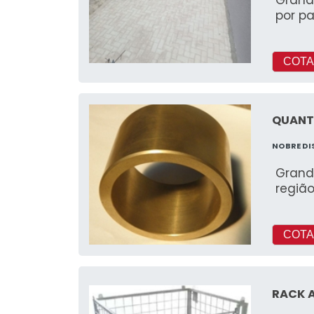
por pa
COTA
QUANT
NOBRE DI
Grand
regiã
COTA
RACK 