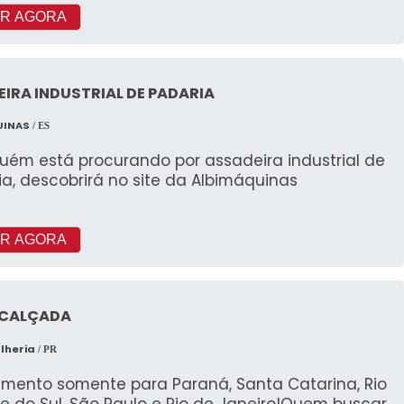
R AGORA
IRA INDUSTRIAL DE PADARIA
UINAS
/ ES
uém está procurando por assadeira industrial de
a, descobrirá no site da Albimáquinas
R AGORA
 CALÇADA
lheria
/ PR
imento somente para Paraná, Santa Catarina, Rio
e do Sul, São Paulo e Rio de Janeiro!Quem buscar