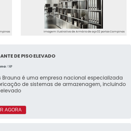
ampinas
Imagem ilustrativa de Armário de aço 02 portas Campinas
ANTE DE PISO ELEVADO
una
/ SP
s Brauna é uma empresa nacional especializada
bricação de sistemas de armazenagem, incluindo
 elevado
R AGORA