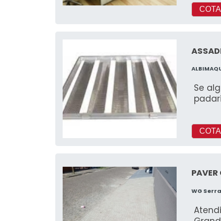
COTA
ASSADE
ALBIMAQ
Se alg
padari
COTA
PAVER
WG Serra
Atend
Grand