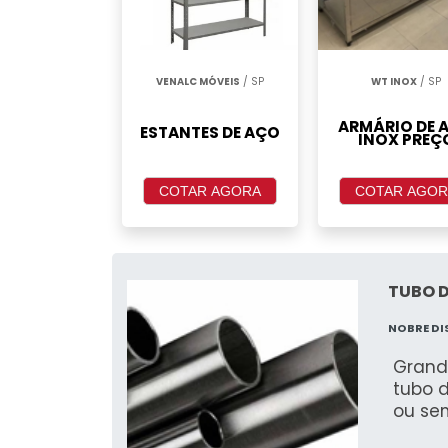
VENALC MÓVEIS
/ SP
WT INOX
/ SP
ARMÁRIO DE 
ESTANTES DE AÇO
INOX PREÇ
COTAR AGORA
COTAR AGOR
TUBO D
NOBRE D
Grand
tubo 
ou sem