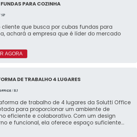
 FUNDAS PARA COZINHA
/ SP
o cliente que busca por cubas fundas para
ha, achará a empresa que é líder do mercado
R AGORA
FORMA DE TRABALHO 4 LUGARES
OFFICE
/ RJ
aforma de trabalho de 4 lugares da Solutti Office
jetada para proporcionar um ambiente de
ho eficiente e colaborativo. Com um design
o e funcional, ela oferece espaço suficiente
acomodar até quatro pessoas, permitindo que
rabalhem de forma confortável e produtiva.