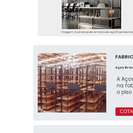
Imagem ilustrativa de Armário de aço 02 portas C
FABRIC
Aços Bra
A Aço
na fa
o piso
COTA