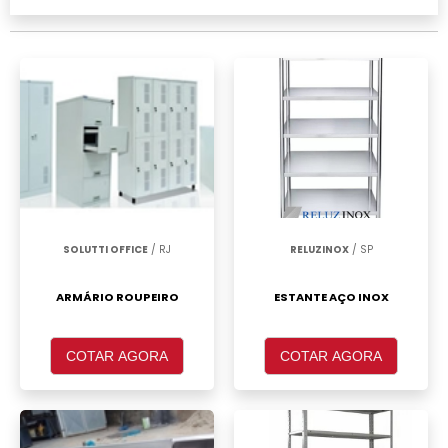
portas Diadema, clique em um ou mais dos
anuciantes a seguir:
SOLUTTI OFFICE
/ RJ
RELUZINOX
/ SP
ARMÁRIO ROUPEIRO
ESTANTE AÇO INOX
COTAR AGORA
COTAR AGORA