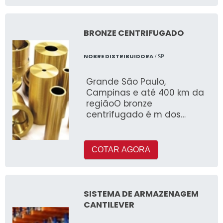
BRONZE CENTRIFUGADO
NOBRE DISTRIBUIDORA
/ SP
Grande São Paulo,
Campinas e até 400 km da
regiãoO bronze
centrifugado é m dos
materiais mais utilizados em
vários segmentos da
ind&uacut
COTAR AGORA
SISTEMA DE ARMAZENAGEM
CANTILEVER