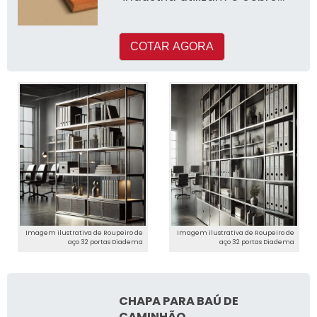
em seus processos de
produçã
COTAR AGORA
Imagem ilustrativa de Roupeiro de
Imagem ilustrativa de Roupeiro de
aço 32 portas Diadema
aço 32 portas Diadema
CHAPA PARA BAÚ DE
CAMINHÃO