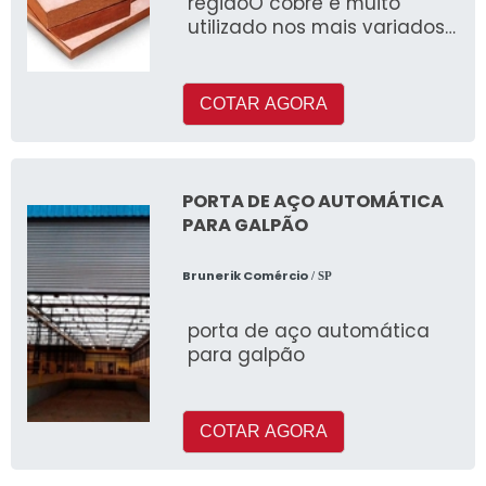
regiãoO cobre é muito
utilizado nos mais variados
setores de atividade, muito
por conta da sua versat
COTAR AGORA
PORTA DE AÇO AUTOMÁTICA
PARA GALPÃO
Brunerik Comércio
/ SP
porta de aço automática
para galpão
COTAR AGORA