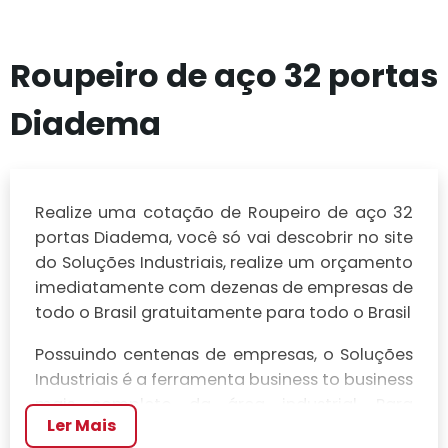
Roupeiro de aço 32 portas
Diadema
Realize uma cotação de Roupeiro de aço 32
portas Diadema, você só vai descobrir no site
do Soluções Industriais, realize um orçamento
imediatamente com dezenas de empresas de
todo o Brasil gratuitamente para todo o Brasil
Possuindo centenas de empresas, o Soluções
Industriais é a ferramenta business to business
mais completo da área industrial. Para
Ler Mais
realizar um orçamento de Roupeiro de aço 32