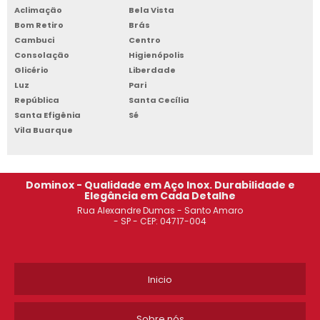
Aclimação
Bela Vista
ROUPEIRO DE AÇO 2 PORTAS SACOMÃ
Bom Retiro
Brás
Cambuci
Centro
ROUPEIRO DE AÇO 20 PORTAS PREÇO JABAQUARA
Consolação
Higienópolis
Glicério
Liberdade
ROUPEIRO DE AÇO 20 PORTAS DIADEMA
Luz
Pari
República
Santa Cecília
COMPRAR ESTANTE DE AÇO SACOMÃ
Santa Efigênia
Sé
Vila Buarque
ARMÁRIO DE AÇO GUARDA VOLUME SÃO JOSÉ DOS CAMPOS
CADEIRA EAMES GUARULHOS
Dominox - Qualidade em Aço Inox. Durabilidade e
Elegância em Cada Detalhe
ROUPEIRO DE AÇO 6 PORTAS JABAQUARA
Rua Alexandre Dumas - Santo Amaro
- SP - CEP: 04717-004
VENDA DE ESTANTE DE AÇO CAMPINAS
ARMÁRIO DE AÇO GUARULHOS
Inicio
ROUPEIRO DE AÇO 2 PORTAS CAMPINAS
Sobre nós