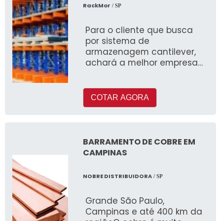
RackMor
/ SP
Para o cliente que busca
por sistema de
armazenagem cantilever,
achará a melhor empresa
do segmento realizando
uma minuciosa pesquisa de
mercado e conhecendo a
COTAR AGORA
melhor em qua
BARRAMENTO DE COBRE EM
CAMPINAS
NOBRE DISTRIBUIDORA
/ SP
Grande São Paulo,
Campinas e até 400 km da