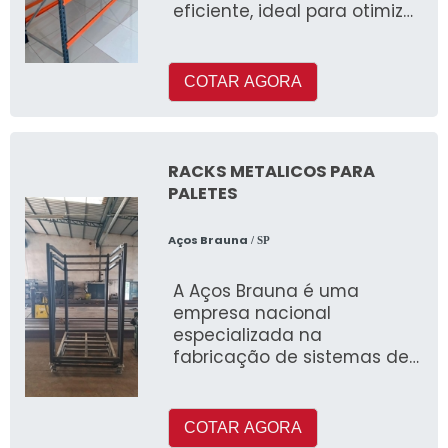
eficiente, ideal para otimizar
espaços e organizar
produtos de forma prática
COTAR AGORA
RACKS METALICOS PARA
PALETES
Aços Brauna
/ SP
A Aços Brauna é uma
empresa nacional
especializada na
fabricação de sistemas de
armazenagem, incluindo
racks metálicos para
paletes
COTAR AGORA