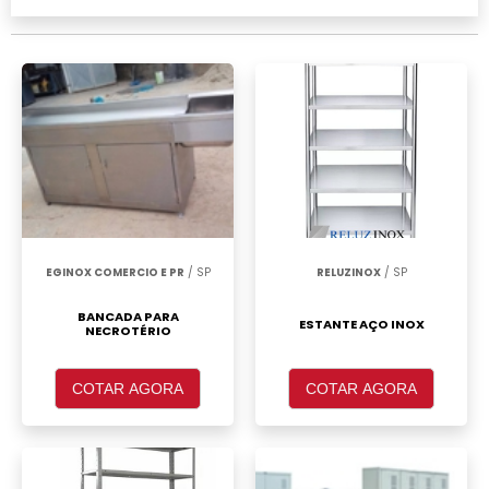
preço São Paulo, clique em um ou mais dos
anuciantes a seguir:
EGINOX COMERCIO E PR
/ SP
RELUZINOX
/ SP
BANCADA PARA
ESTANTE AÇO INOX
NECROTÉRIO
COTAR AGORA
COTAR AGORA