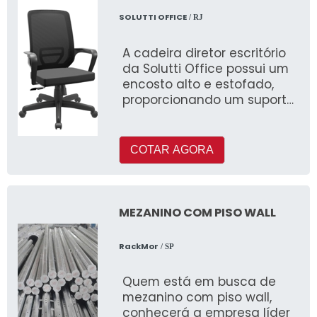
SOLUTTI OFFICE
/ RJ
A cadeira diretor escritório
da Solutti Office possui um
encosto alto e estofado,
proporcionando um suporte
adequado para a coluna
vertebral e reduzindo a
fadiga muscular. Seu
COTAR AGORA
assento é amplo e
acolchoado, garantindo
conforto mesmo durante
longas reuniões ou sessões
MEZANINO COM PISO WALL
de trabalho.
RackMor
/ SP
Quem está em busca de
mezanino com piso wall,
conhecerá a empresa líder