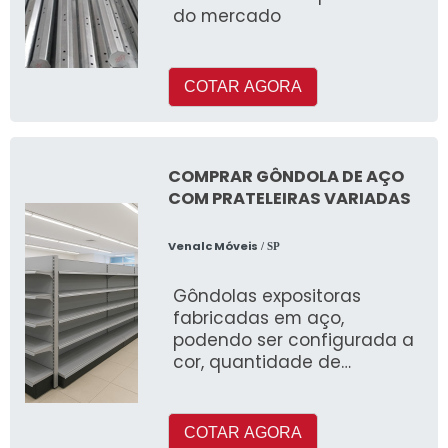
do mercado
COTAR AGORA
COMPRAR GÔNDOLA DE AÇO
COM PRATELEIRAS VARIADAS
Venalc Móveis
/ SP
Gôndolas expositoras
fabricadas em aço,
podendo ser configurada a
cor, quantidade de
prateleiras e tamanho dos
módulos, a fim de organizar
e otimizar o ambiente de
COTAR AGORA