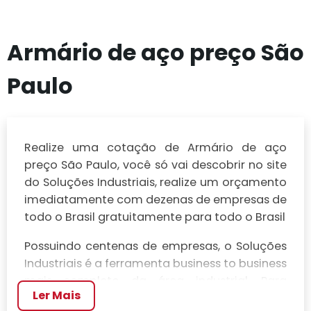
Armário de aço preço São
Paulo
Realize uma cotação de Armário de aço
preço São Paulo, você só vai descobrir no site
do Soluções Industriais, realize um orçamento
imediatamente com dezenas de empresas de
todo o Brasil gratuitamente para todo o Brasil
Possuindo centenas de empresas, o Soluções
Industriais é a ferramenta business to business
mais completo da área industrial. Para
Ler Mais
realizar um orçamento de Armário de aço