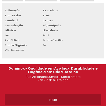
ROUPEIRO DE AÇO PARA ALOJAMENTO
Aclimação
Bela Vista
ROUPEIRO DE AÇO 4 PORTAS SACOMÃ
Bom Retiro
Brás
Cambuci
Centro
ROUPEIRO DE AÇO 8 PORTAS PREÇO GUARULHOS
Consolação
Higienópolis
Glicério
Liberdade
ARMÁRIO DE AÇO 8 PORTAS JABAQUARA
Luz
Pari
República
Santa Cecília
GONDOLA DE CENTRO DIADEMA
Santa Efigênia
Sé
Vila Buarque
ARMÁRIO DE AÇO DE ESCRITÓRIO OSASCO
GONDOLA DE CENTRO OSASCO
Dominox - Qualidade em Aço Inox. Durabilidade e
Elegância em Cada Detalhe
ARMÁRIO DE AÇO 2 PORTAS SOROCABA
Rua Alexandre Dumas - Santo Amaro
- SP - CEP: 04717-004
ESTANTE DE AÇO PARA ARQUIVO MORTO GUARULHOS
ROUPEIRO DE AÇO COM CHAVE SÃO BERNARDO DO CAMPO
Inicio