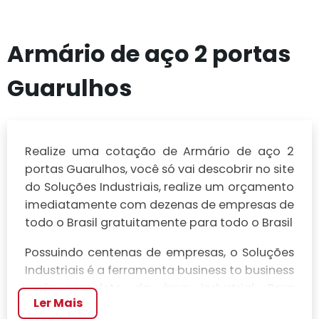
Armário de aço 2 portas
Guarulhos
Realize uma cotação de Armário de aço 2
portas Guarulhos, você só vai descobrir no site
do Soluções Industriais, realize um orçamento
imediatamente com dezenas de empresas de
todo o Brasil gratuitamente para todo o Brasil
Possuindo centenas de empresas, o Soluções
Industriais é a ferramenta business to business
mais completo da área industrial. Para
Ler Mais
realizar um orçamento de Armário de aço 2