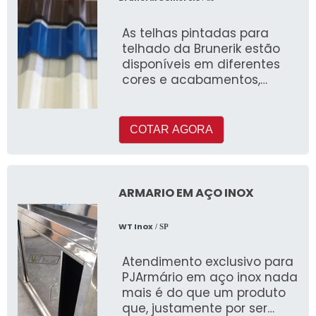
As telhas pintadas para
telhado da Brunerik estão
disponíveis em diferentes
cores e acabamentos,
permitindo que você
escolha a opção que
melhor se adequa ao estilo
COTAR AGORA
ARMARIO EM AÇO INOX
WT Inox
/ SP
Atendimento exclusivo para
PJArmário em aço inox nada
mais é do que um produto
que, justamente por ser