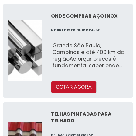
ONDE COMPRAR AÇO INOX
NOBRE DISTRIBUIDORA
/ SP
Grande São Paulo,
Campinas e até 400 km da
regiãoAo orçar preços é
fundamental saber onde
comprar aço inox de
qualidade
COTAR AGORA
TELHAS PINTADAS PARA
TELHADO
Brunerik Comércio
/ SP