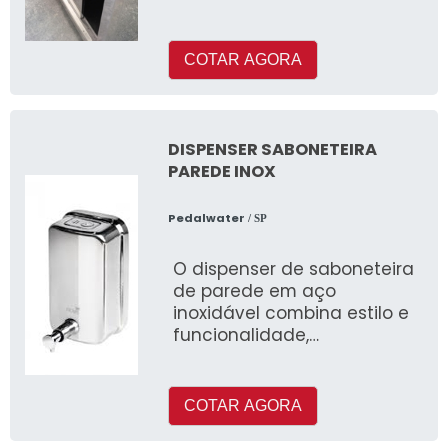
fabricado a partir da
transformação do a
COTAR AGORA
DISPENSER SABONETEIRA
PAREDE INOX
Pedalwater
/ SP
O dispenser de saboneteira
de parede em aço
inoxidável combina estilo e
funcionalidade,
proporcionando uma
maneira elegante e
higiênica de manter as
COTAR AGORA
mãos limpas e saudáveis.