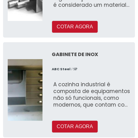
é considerado um material
Inoxidável à base d
COTAR AGORA
GABINETE DE INOX
ABC Steel
/ SP
A cozinha industrial é
composta de equipamentos
não só funcionais, como
modernos, que contam com
aço inoxidável em sua
composição
COTAR AGORA