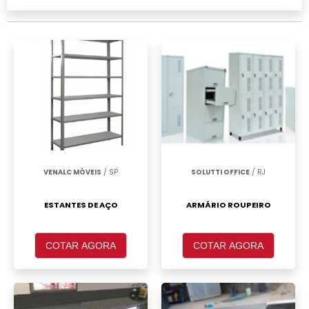
portas Guarulhos, clique em um ou mais dos
anuciantes a seguir:
VENALC MÓVEIS
/ SP
SOLUTTI OFFICE
/ RJ
ESTANTES DE AÇO
ARMÁRIO ROUPEIRO
COTAR AGORA
COTAR AGORA