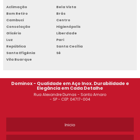
ROUPEIRO DE AÇO 6 PORTAS OSASCO
Aclimação
Bela Vista
Bom Retiro
Brás
ARMÁRIO DE AÇO 6 PORTAS SACOMÃ
Cambuci
Centro
Consolação
Higienópolis
COMPRAR ESTANTE DE AÇO SOROCABA
Glicério
Liberdade
Luz
Pari
ESTANTE DE AÇO PARA ARQUIVO GUARULHOS
República
Santa Cecília
Santa Efigênia
Sé
ARMÁRIO DE AÇO SACOMÃ
Vila Buarque
ROUPEIRO DE AÇO 20 PORTAS PREÇO GUARULHOS
Dominox - Qualidade em Aço Inox. Durabilidade e
ARMÁRIO DE AÇO 4 PORTAS OSASCO
Elegância em Cada Detalhe
Rua Alexandre Dumas - Santo Amaro
ARMÁRIO DE AÇO REFORÇADO SÃO JOSÉ DOS CAMPOS
- SP - CEP: 04717-004
ARMÁRIO DE AÇO COM CHAVE JABAQUARA
Inicio
ARMÁRIO DE AÇO 4 PORTAS CAMPINAS