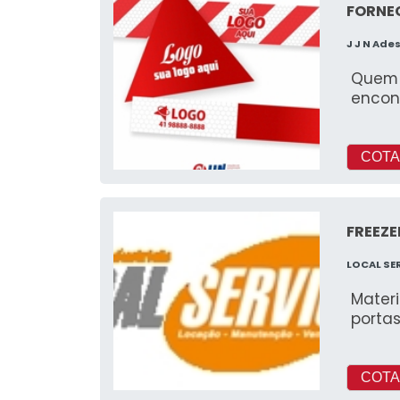
FORNEC
J J N Ade
Quem b
encont
COTA
FREEZE
LOCAL SE
Materi
portas
COTA