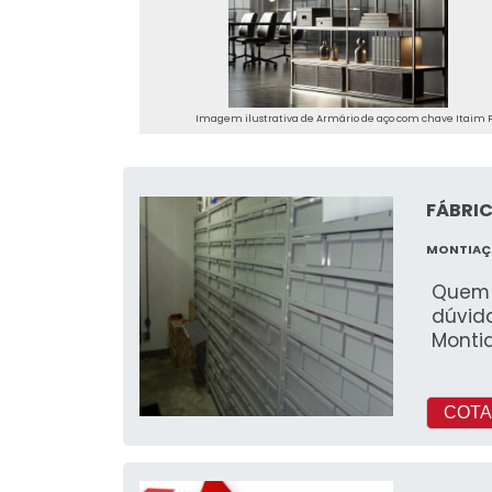
Imagem ilustrativa de Armário de aço com chave Itaim P
FÁBRIC
MONTIA
Quem 
dúvid
Montia
COTA