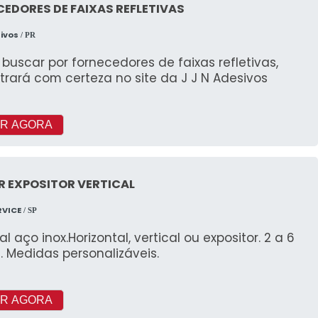
EDORES DE FAIXAS REFLETIVAS
sivos
/ PR
uscar por fornecedores de faixas refletivas,
rará com certeza no site da J J N Adesivos
R AGORA
R EXPOSITOR VERTICAL
RVICE
/ SP
al aço inox.Horizontal, vertical ou expositor. 2 a 6
. Medidas personalizáveis.
R AGORA