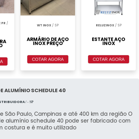
 PR
/
WT INOX
/ SP
RELUZINOX
/ SP
ARMÁRIO DE AÇO
ESTANTE AÇO
RA
INOX PREÇO
INOX
O
COTAR AGORA
COTAR AGORA
A
E ALUMÍNIO SCHEDULE 40
ISTRIBUIDORA
/ - SP
e São Paulo, Campinas e até 400 km da região O
de alumínio schedule 40 pode ser fabricado com
 costura e é muito utilizado