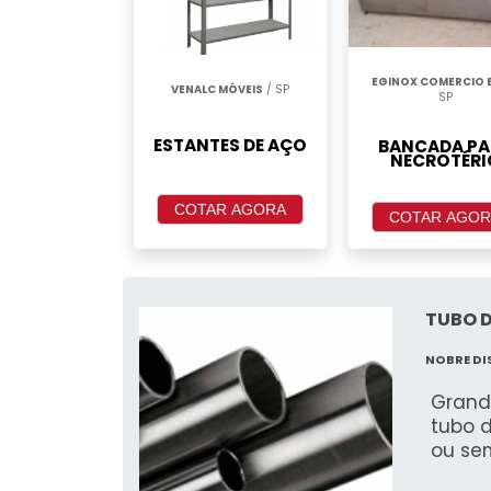
EGINOX COMERCIO E
VENALC MÓVEIS
/ SP
SP
ESTANTES DE AÇO
BANCADA PA
NECROTÉRI
COTAR AGORA
COTAR AGOR
TUBO D
NOBRE D
Grand
tubo 
ou sem