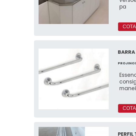
pa
COTA
BARRA 
PROJINO
Essen
consi
maneir
COTA
PERFIL