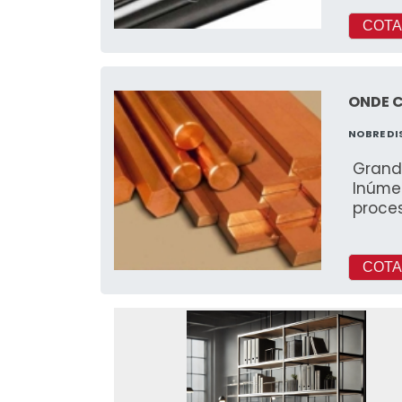
COTA
ONDE 
NOBRE D
Grand
Inúmer
proce
COTA