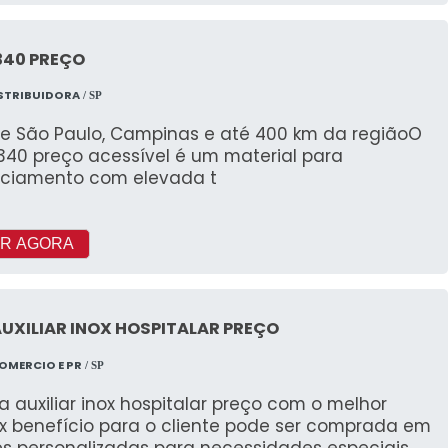
340 PREÇO
STRIBUIDORA
/ SP
e São Paulo, Campinas e até 400 km da regiãoO
340 preço acessível é um material para
iciamento com elevada t
R AGORA
UXILIAR INOX HOSPITALAR PREÇO
OMERCIO E PR
/ SP
 auxiliar inox hospitalar preço com o melhor
 x benefício para o cliente pode ser comprada em
es personalizadas para necessidades especiais,