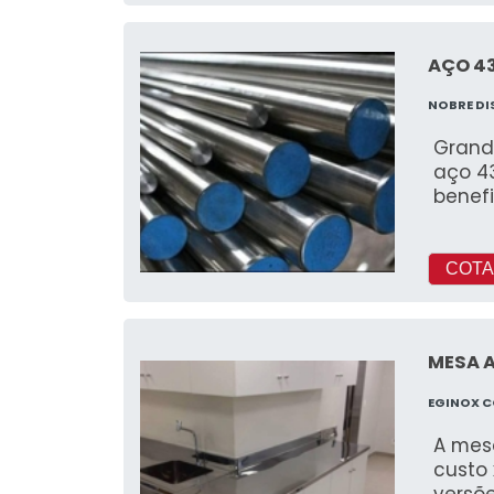
AÇO 4
NOBRE DI
Grand
aço 4
benef
COTA
MESA A
EGINOX C
A mesa
custo
versõ