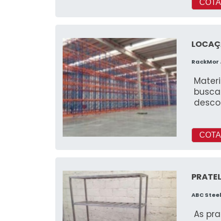
COTA
LOCAÇ
RackMor
Mater
busca 
desco
COTA
PRATEL
ABC Stee
As pra