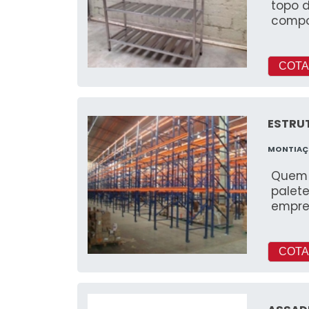
topo 
compo
COTA
ESTRU
MONTIA
Quem 
palete
empre
COTA