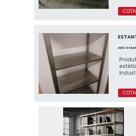
COTA
ESTANT
ABC Stee
Produ
estéti
indus
COTA