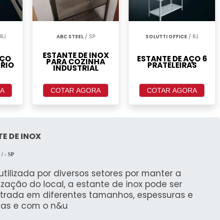
 RJ
ABC STEEL
/ SP
SOLUTTI OFFICE
/ RJ
ESTANTE DE INOX
AÇO
ESTANTE DE AÇO 6
PARA COZINHA
ORIO
PRATELEIRAS
INDUSTRIAL
A
COTAR AGORA
COTAR AGORA
E DE INOX
l
/ - SP
utilizada por diversos setores por manter a
zação do local, a estante de inox pode ser
trada em diferentes tamanhos, espessuras e
as e com o n&u