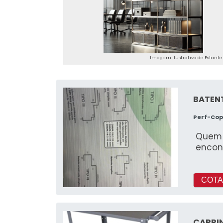
Imagem ilustrativa de Estante 
BATENT
Perf-Co
Quem 
encon
COTA
CARRIN