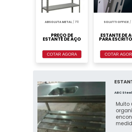
ABSOLUTA METAL
/ PR
SOLUTTI OFFICE
/
PREÇO DE
ESTANTE DE 
ESTANTE DE AÇO
PARA ESCRIT
COTAR AGORA
COTAR AGOR
ESTANT
ABC Stee
Muito 
organi
encon
medid