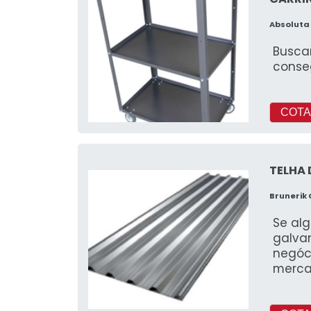
Absoluta
Buscan
conse
COTA
TELHA
Brunerik
Se al
galvan
negóc
merca