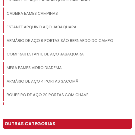
CADEIRA EAMES CAMPINAS
ESTANTE ARQUIVO AÇO JABAQUARA
ARMÁRIO DE AÇO 6 PORTAS SÃO BERNARDO DO CAMPO
COMPRAR ESTANTE DE AÇO JABAQUARA
MESA EAMES VIDRO DIADEMA
ARMÁRIO DE AÇO 4 PORTAS SACOMÃ
ROUPEIRO DE AÇO 20 PORTAS COM CHAVE
ESTANTE DE AÇO PARA LIVROS SOROCABA
ARMÁRIO DE AÇO PARA ESCRITÓRIO SÃO PAULO
OUTRAS CATEGORIAS