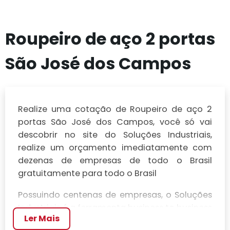
Roupeiro de aço 2 portas
São José dos Campos
Realize uma cotação de Roupeiro de aço 2
portas São José dos Campos, você só vai
descobrir no site do Soluções Industriais,
realize um orçamento imediatamente com
dezenas de empresas de todo o Brasil
gratuitamente para todo o Brasil
Possuindo centenas de empresas, o Soluções
Industriais é a ferramenta business to business
Ler Mais
mais completo da área industrial. Para