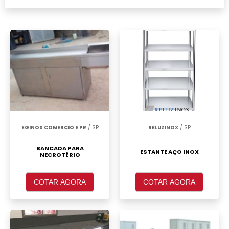
realizar um orçamento de Roupeiro de aço 2
portas São José dos Campos, clique em um
ou mais dos anuciantes a seguir:
EGINOX COMERCIO E PR
/ SP
RELUZINOX
/ SP
BANCADA PARA
ESTANTE AÇO INOX
NECROTÉRIO
COTAR AGORA
COTAR AGORA