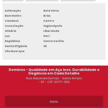
CADEIRA EAMES SANTO ANDRÉ
Aclimação
Bela Vista
Bom Retiro
Brás
ONDE COMPRAR ESTANTE DE AÇO SOROCABA
Cambuci
Centro
Consolação
Higienópolis
ESTANTE ARQUIVO AÇO OSASCO
Glicério
Liberdade
Luz
Pari
ROUPEIRO DE AÇO PARA ALOJAMENTO JABAQUARA
República
Santa Cecília
Santa Efigênia
Sé
ESTANTE DE AÇO PREÇO SÃO PAULO
Vila Buarque
ROUPEIRO DE AÇO 6 PORTAS GUARULHOS
Dominox - Qualidade em Aço Inox. Durabilidade e
CADEIRA EAMES OSASCO
Elegância em Cada Detalhe
Rua Alexandre Dumas - Santo Amaro
ESTANTE DE AÇO 5 PRATELEIRAS DIADEMA
- SP - CEP: 04717-004
COMPRAR ESTANTE DE AÇO SANTO ANDRÉ
Inicio
ROUPEIRO DE AÇO 8 PORTAS PREÇO