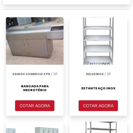
Santo André, clique em um ou mais dos
anuciantes a seguir:
EGINOX COMERCIO E PR
/ SP
RELUZINOX
/ SP
BANCADA PARA
ESTANTE AÇO INOX
NECROTÉRIO
COTAR AGORA
COTAR AGORA