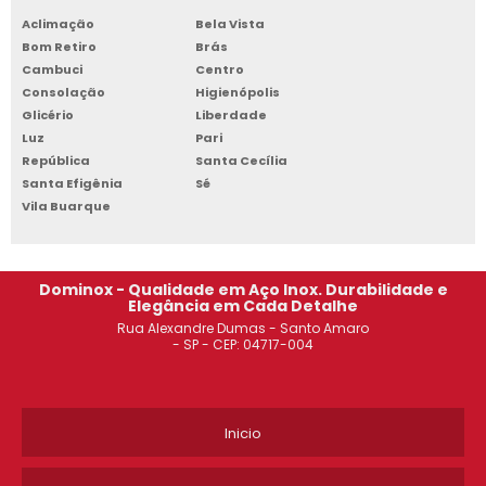
Aclimação
Bela Vista
VENDA DE ESTANTE DE AÇO OSASCO
Bom Retiro
Brás
Cambuci
Centro
ARMÁRIO DE AÇO DE ESCRITÓRIO SÃO JOSÉ DOS CAMPOS
Consolação
Higienópolis
Glicério
Liberdade
ARMÁRIO DE AÇO PREÇO SANTO ANDRÉ
Luz
Pari
República
Santa Cecília
ARMÁRIO DE AÇO 4 PORTAS OSASCO
Santa Efigênia
Sé
Vila Buarque
ARMÁRIO DE AÇO PARA FERRAMENTAS CAMPINAS
ARMÁRIO DE AÇO SACOMÃ
Dominox - Qualidade em Aço Inox. Durabilidade e
Elegância em Cada Detalhe
ESTANTE DE AÇO PARA LIVROS SÃO PAULO
Rua Alexandre Dumas - Santo Amaro
- SP - CEP: 04717-004
ARMÁRIO DE AÇO SÃO PAULO
ROUPEIRO DE AÇO 20 PORTAS GUARULHOS
Inicio
ROUPEIRO DE AÇO 8 PORTAS DIADEMA