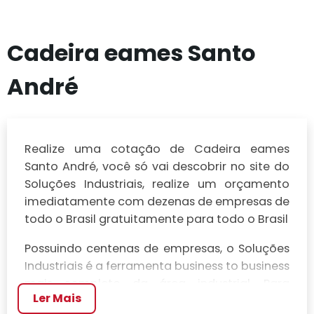
Cadeira eames Santo
André
Realize uma cotação de Cadeira eames
Santo André, você só vai descobrir no site do
Soluções Industriais, realize um orçamento
imediatamente com dezenas de empresas de
todo o Brasil gratuitamente para todo o Brasil
Possuindo centenas de empresas, o Soluções
Industriais é a ferramenta business to business
mais completo da área industrial. Para
Ler Mais
realizar um orçamento de Cadeira eames