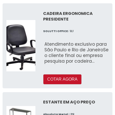
CADEIRA ERGONOMICA
PRESIDENTE
SOLUTTI OFFICE
/ RJ
Atendimento exclusivo para
São Paulo e Rio de JaneiroSe
o cliente final ou empresa
pesquisa por cadeira
ergonomica presidente,
achará a melhor empresa
do ramo
COTAR AGORA
ESTANTE EM AÇO PREÇO
Absoluta Metal
/ PR