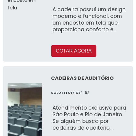
A cadeira possui um design
moderno e funcional, com
um encosto em tela que
proporciona conforto e
ventilação durante o uso. A
tela é resistente e durável,
garantindo a longevidade
COTAR AGORA
do produto.
CADEIRAS DE AUDITÓRIO
SOLUTTI OFFICE
/ - RJ
Atendimento exclusivo para
São Paulo e Rio de Janeiro
Se alguém busca por
cadeiras de auditório,
conhecerá o lugar ideal