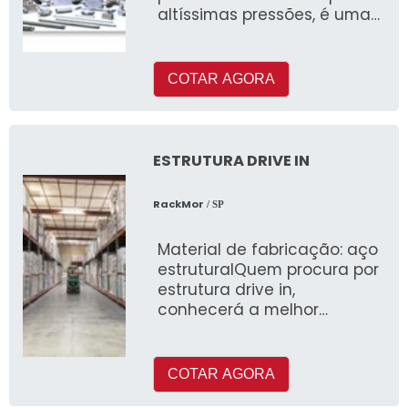
altíssimas pressões, é uma
empresa associada
COTAR AGORA
ESTRUTURA DRIVE IN
RackMor
/ SP
Material de fabricação: aço
estruturalQuem procura por
estrutura drive in,
conhecerá a melhor
empresa do segmento
COTAR AGORA