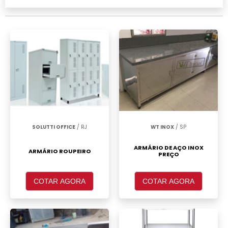
realizar um orçamento de Armário de aço 2
portas Itaim Paulista, clique em um ou mais
dos anuciantes a seguir:
SOLUTTI OFFICE
/ RJ
WT INOX
/ SP
ARMÁRIO DE AÇO INOX
ARMÁRIO ROUPEIRO
PREÇO
COTAR AGORA
COTAR AGORA