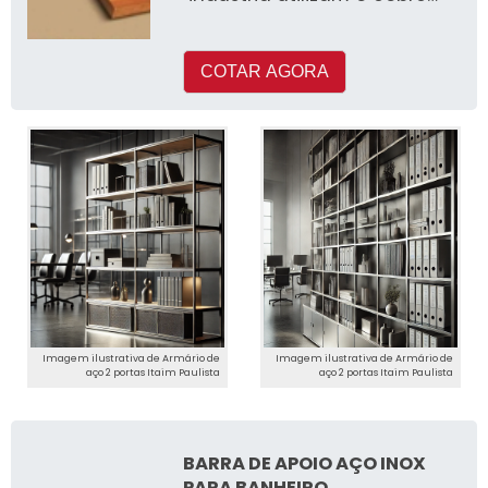
em seus processos de
produçã
COTAR AGORA
Imagem ilustrativa de Armário de
Imagem ilustrativa de Armário de
aço 2 portas Itaim Paulista
aço 2 portas Itaim Paulista
BARRA DE APOIO AÇO INOX
PARA BANHEIRO