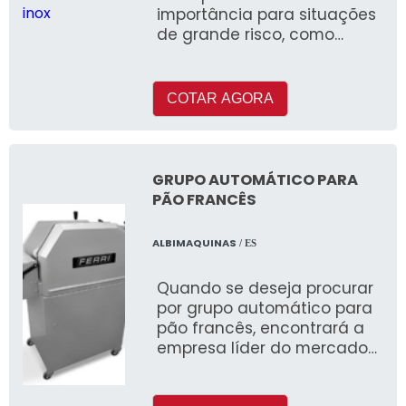
importância para situações
de grande risco, como
incêndios, por exemplo,
sendo elementar p
COTAR AGORA
GRUPO AUTOMÁTICO PARA
PÃO FRANCÊS
ALBIMAQUINAS
/ ES
Quando se deseja procurar
por grupo automático para
pão francês, encontrará a
empresa líder do mercado
realizando uma cotação na
com