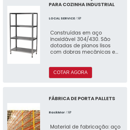
PARA COZINHA INDUSTRIAL
LOCAL SERVICE
/ SP
Construídas em aço
inoxidável 304/430. São
dotadas de planos lisos
com dobras mecânicas e
reforçadas, apoiadas sobre
montantes em perfis “L”
40x40mm e pés tubulares,
COTAR AGORA
com sapatas de nível em
material termoplástico.
FÁBRICA DE PORTA PALLETS
RackMor
/ SP
Material de fabricação: aço