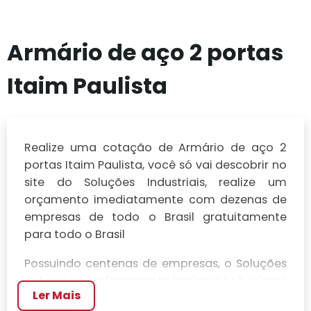
Armário de aço 2 portas
Itaim Paulista
Realize uma cotação de Armário de aço 2
portas Itaim Paulista, você só vai descobrir no
site do Soluções Industriais, realize um
orçamento imediatamente com dezenas de
empresas de todo o Brasil gratuitamente
para todo o Brasil
Possuindo centenas de empresas, o Soluções
Industriais é a ferramenta business to business
Ler Mais
mais completo da área industrial. Para