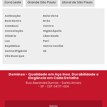
ARMÁRIO DE AÇO TIPO ROUPEIRO SOROCABA
Zona Leste
Grande São Paulo
Litoral de São Paulo
ARMÁRIO DE AÇO 2 PORTAS JABAQUARA
Aclimação
Bela Vista
Bom Retiro
Brás
ROUPEIRO DE AÇO 8 PORTAS OSASCO
Cambuci
Centro
Consolação
Higienópolis
ROUPEIRO DE AÇO 8 PORTAS PREÇO SANTO ANDRÉ
Glicério
Liberdade
Luz
Pari
GONDOLA DE CENTRO SANTO ANDRÉ
República
Santa Cecília
Santa Efigênia
Sé
ESTANTE DE AÇO PARA ARQUIVO SOROCABA
Vila Buarque
ROUPEIRO DE AÇO 8 PORTAS GRANDES CAMPINAS
Dominox - Qualidade em Aço Inox. Durabilidade e
ARMÁRIO DE AÇO PREÇO DIADEMA
Elegância em Cada Detalhe
Rua Alexandre Dumas - Santo Amaro
ESTANTE DE AÇO PARA ARQUIVO MORTO SÃO PAULO
- SP - CEP: 04717-004
ROUPEIRO DE AÇO 20 PORTAS PREÇO SACOMÃ
Inicio