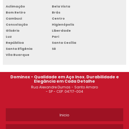
Aclimação
Bela Vista
ROUPEIRO DE AÇO SOROCABA
Bom Retiro
Brás
Cambuci
Centro
ESTANTE DE AÇO PREÇO JABAQUARA
Consolação
Higienópolis
Glicério
Liberdade
GONDOLA DE CENTRO SÃO JOSÉ DOS CAMPOS
Luz
Pari
República
Santa Cecília
ARMÁRIO DE AÇO DE ESCRITÓRIO SACOMÃ
Santa Efigênia
Sé
Vila Buarque
ROUPEIRO DE AÇO PARA ALOJAMENTO GUARULHOS
ESTANTE DE AÇO PARA ESCRITÓRIO OSASCO
Dominox - Qualidade em Aço Inox. Durabilidade e
Elegância em Cada Detalhe
ROUPEIRO DE AÇO COM CHAVE SANTO ANDRÉ
Rua Alexandre Dumas - Santo Amaro
- SP - CEP: 04717-004
ARMÁRIO DE AÇO PARA FERRAMENTAS SÃO JOSÉ DOS CAMPOS
ROUPEIRO DE AÇO 8 PORTAS ITAIM PAULISTA
Inicio
ARMÁRIO DE AÇO ROUPEIRO GUARULHOS