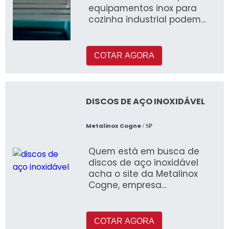
equipamentos inox para
cozinha industrial podem
variar de acordo com cada
demanda, assim, seu
conjunto é definido de
COTAR AGORA
acordo co
DISCOS DE AÇO INOXIDÁVEL
Metalinox Cogne
/ SP
Quem está em busca de
discos de aço inoxidável
acha o site da Metalinox
Cogne, empresa
especializada na
importação de barras de
aços inoxi
COTAR AGORA