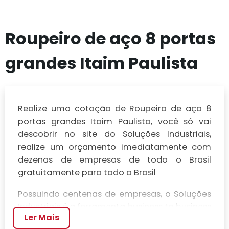
Roupeiro de aço 8 portas
grandes Itaim Paulista
Realize uma cotação de Roupeiro de aço 8
portas grandes Itaim Paulista, você só vai
descobrir no site do Soluções Industriais,
realize um orçamento imediatamente com
dezenas de empresas de todo o Brasil
gratuitamente para todo o Brasil
Possuindo centenas de empresas, o Soluções
Industriais é a ferramenta business to business
Ler Mais
mais completo da área industrial. Para