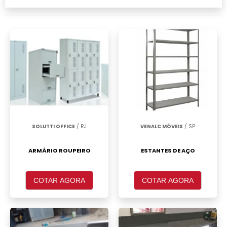
realizar um orçamento de Roupeiro de aço 8
portas grandes Itaim Paulista, clique em um
ou mais dos anuciantes a seguir:
SOLUTTI OFFICE
/ RJ
VENALC MÓVEIS
/ SP
ARMÁRIO ROUPEIRO
ESTANTES DE AÇO
COTAR AGORA
COTAR AGORA