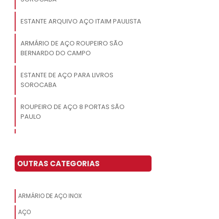
ESTANTE ARQUIVO AÇO ITAIM PAULISTA
ARMÁRIO DE AÇO ROUPEIRO SÃO
BERNARDO DO CAMPO
ESTANTE DE AÇO PARA LIVROS
SOROCABA
ROUPEIRO DE AÇO 8 PORTAS SÃO
PAULO
ROUPEIRO DE AÇO 20 PORTAS PREÇO
SÃO BERNARDO DO CAMPO
OUTRAS CATEGORIAS
ARMÁRIO DE AÇO PARA ESCRITÓRIO
ROUPEIRO DE AÇO 6 PORTAS SÃO
ARMÁRIO DE AÇO INOX
BERNARDO DO CAMPO
AÇO