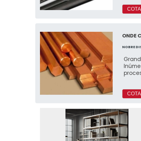
COTA
ONDE 
NOBRE D
Grand
Inúmer
proce
COTA