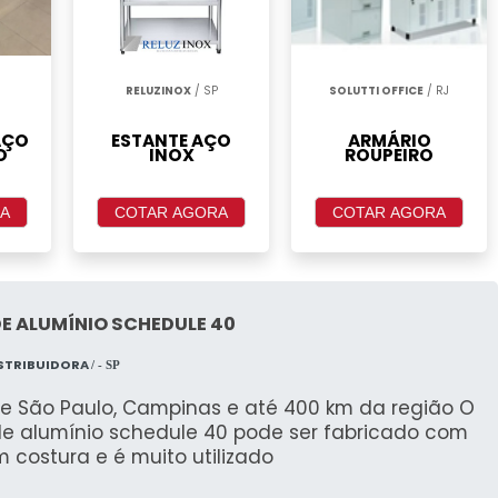
RELUZINOX
/ SP
SOLUTTI OFFICE
/ RJ
AÇO
ESTANTE AÇO
ARMÁRIO
O
INOX
ROUPEIRO
A
COTAR AGORA
COTAR AGORA
E ALUMÍNIO SCHEDULE 40
ISTRIBUIDORA
/ - SP
e São Paulo, Campinas e até 400 km da região O
de alumínio schedule 40 pode ser fabricado com
 costura e é muito utilizado