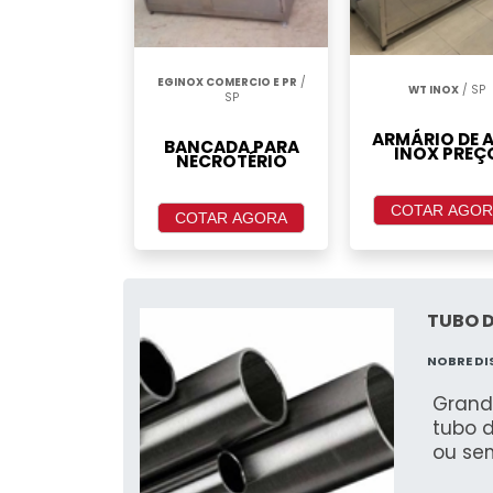
EGINOX COMERCIO E PR
/
WT INOX
/ SP
SP
ARMÁRIO DE 
BANCADA PARA
INOX PREÇ
NECROTÉRIO
COTAR AGOR
COTAR AGORA
TUBO D
NOBRE D
Grand
tubo 
ou sem