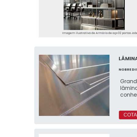
Imagem ilustrativa de Armário de aço 02 portas Ja
LÂMINA
NOBRE DI
Grand
lâmin
conhe
COTA