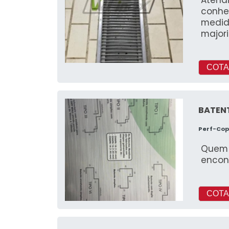
conhe
medid
major
COTA
BATENT
Perf-Co
Quem 
encon
COTA