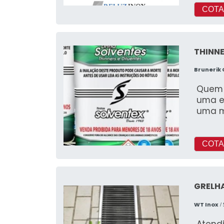
COTA
THINN
Brunerik
Quem p
uma e
uma m
COTA
GRELHA
WT Inox
/
Atend