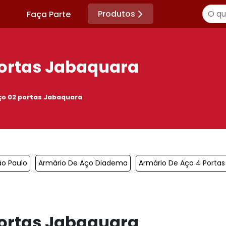
Produtos
Faça Parte
portas Jabaquara
ço 02 portas Jabaquara
ão Paulo
Armário De Aço Diadema
Armário De Aço 4 Porta
portas Jabaquara