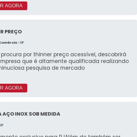
R AGORA
ER PREÇO
 Comércio
/ SP
rocura por thinner preço acessível, descobrirá
mpresa que é altamente qualificada realizando
inuciosa pesquisa de mercado
R AGORA
 AÇO INOX SOB MEDIDA
 SP
imento exclusivo para PJAlém de também ser