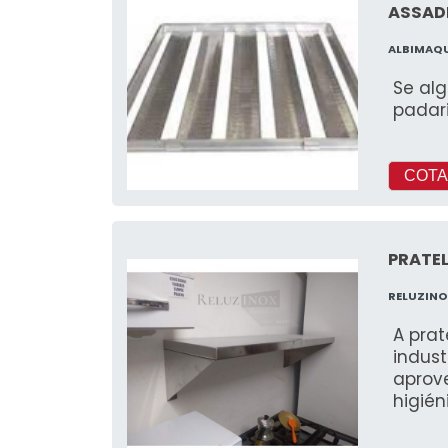
ASSADE
ALBIMAQ
Se alg
padari
COTA
PRATEL
RELUZIN
A prat
indust
aprov
higién