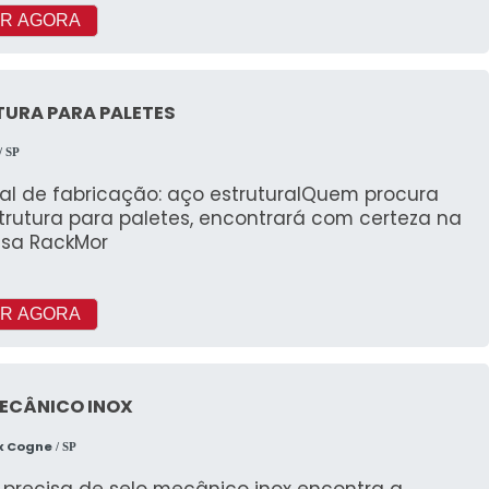
R AGORA
TURA PARA PALETES
/ SP
ial de fabricação: aço estruturalQuem procura
trutura para paletes, encontrará com certeza na
sa RackMor
R AGORA
MECÂNICO INOX
x Cogne
/ SP
precisa de selo mecânico inox encontra a