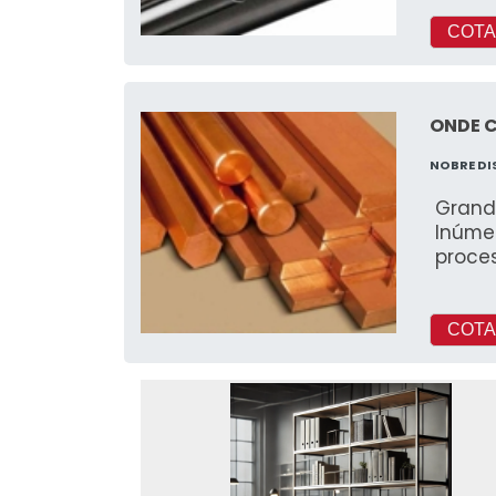
COTA
ONDE 
NOBRE D
Grand
Inúmer
proce
COTA