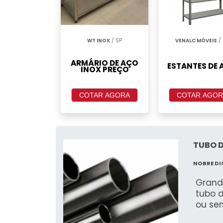
WT INOX
/ SP
VENALC MÓVEIS
/ 
ARMÁRIO DE AÇO
ESTANTES DE 
INOX PREÇO
COTAR AGORA
COTAR AGOR
TUBO D
NOBRE D
Grand
tubo 
ou sem