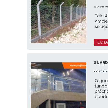
WG Serra
Tela 
Ambie
soluçã
COTA
GUARD
PROJINO
O guar
funda
própri
qued