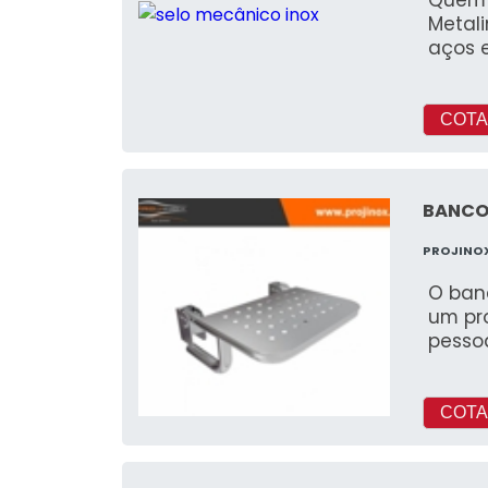
Metal
aços e
COTA
BANCO
PROJINO
O ban
um pro
pessoa
COTA