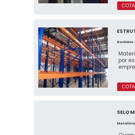
COTA
ESTRU
RackMor
Mater
por es
empre
COTA
SELO 
Metalino
Quem 