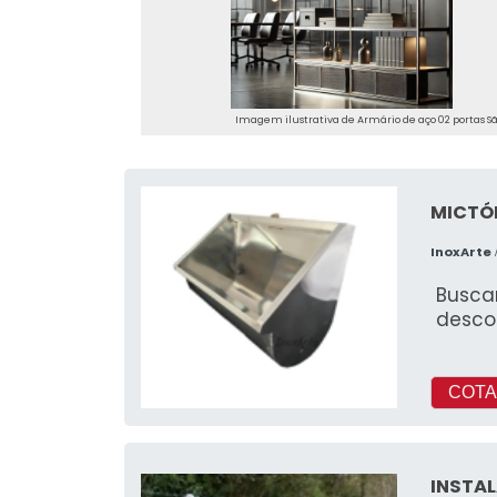
Imagem ilustrativa de Armário de aço 02 portas S
MICTÓR
InoxArte
Buscan
desco
COTA
INSTA