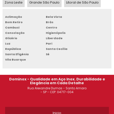
Zona Leste
Grande São Paulo
Litoral de São Paulo
ROUPEIRO DE AÇO 20 PORTAS PREÇO SÃO BERNARDO DO
CAMPO
Aclimação
Bela Vista
Bom Retiro
Brás
ROUPEIRO DE AÇO 20 PORTAS JABAQUARA
Cambuci
Centro
Consolação
Higienópolis
ESTANTE DE AÇO REFORÇADA DIADEMA
Glicério
Liberdade
Luz
Pari
ARMÁRIO DE AÇO 02 PORTAS JABAQUARA
República
Santa Cecília
Santa Efigênia
Sé
ESTANTE DE AÇO PREÇO SOROCABA
Vila Buarque
ARMÁRIO DE AÇO SÃO BERNARDO DO CAMPO
Dominox - Qualidade em Aço Inox. Durabilidade e
ROUPEIRO DE AÇO 8 PORTAS GRANDES GUARULHOS
Elegância em Cada Detalhe
Rua Alexandre Dumas - Santo Amaro
ARMÁRIO DE AÇO 4 PORTAS SACOMÃ
- SP - CEP: 04717-004
ARMÁRIO DE AÇO TIPO ROUPEIRO SÃO PAULO
Inicio