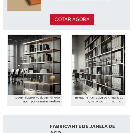
em seus processos de
produçã
COTAR AGORA
Imagem ilustrativa de Armário de
Imagem ilustrativa de Armário de
aço 4 portas Itaim Paulista
aço 4 portas Itaim Paulista
FABRICANTE DE JANELA DE
AÇO