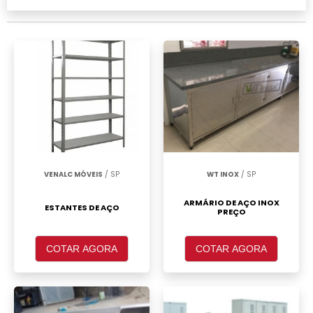
realizar um orçamento de Armário de aço 4
portas Itaim Paulista, clique em um ou mais
dos anuciantes a seguir:
VENALC MÓVEIS
/ SP
WT INOX
/ SP
ARMÁRIO DE AÇO INOX
ESTANTES DE AÇO
PREÇO
COTAR AGORA
COTAR AGORA