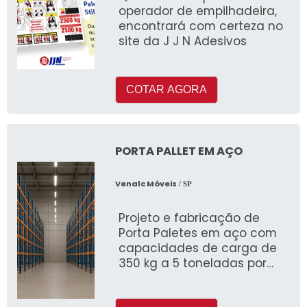
operador de empilhadeira,
encontrará com certeza no
site da J J N Adesivos
COTAR AGORA
PORTA PALLET EM AÇO
Venalc Móveis
/ SP
Projeto e fabricação de
Porta Paletes em aço com
capacidades de carga de
350 kg a 5 toneladas por
plano. Também fazemos a
entrega e montagem do