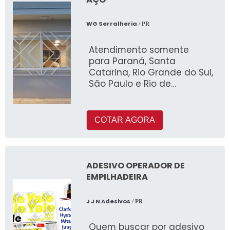
WG Serralheria
/ PR
Atendimento somente
para Paraná, Santa
Catarina, Rio Grande do Sul,
São Paulo e Rio de
Janeiro!Quem buscar por
um fabricante de janela de
aço, cer
COTAR AGORA
ADESIVO OPERADOR DE
EMPILHADEIRA
J J N Adesivos
/ PR
Quem buscar por adesivo