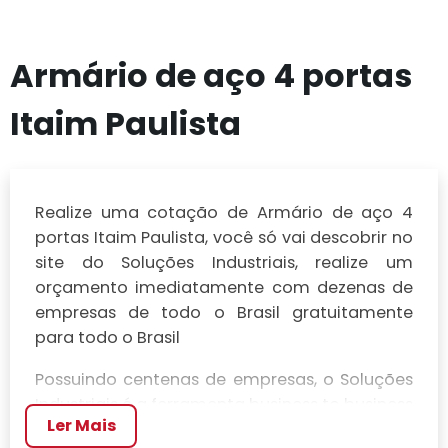
Armário de aço 4 portas
Itaim Paulista
Realize uma cotação de Armário de aço 4
portas Itaim Paulista, você só vai descobrir no
site do Soluções Industriais, realize um
orçamento imediatamente com dezenas de
empresas de todo o Brasil gratuitamente
para todo o Brasil
Possuindo centenas de empresas, o Soluções
Industriais é a ferramenta business to business
Ler Mais
mais completo da área industrial. Para