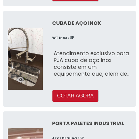
CUBA DE AÇO INOX
WT Inox
/ SP
Atendimento exclusivo para
PJA cuba de aço inox
consiste em um
equipamento que, além de
se dividir em diferentes
categorias (como a padrão,
a dupla, a redond
COTAR AGORA
PORTA PALETES INDUSTRIAL
Aços Brauna
/ SP