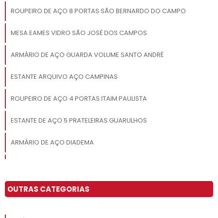
ROUPEIRO DE AÇO 8 PORTAS SÃO BERNARDO DO CAMPO
MESA EAMES VIDRO SÃO JOSÉ DOS CAMPOS
ARMÁRIO DE AÇO GUARDA VOLUME SANTO ANDRÉ
ESTANTE ARQUIVO AÇO CAMPINAS
ROUPEIRO DE AÇO 4 PORTAS ITAIM PAULISTA
ESTANTE DE AÇO 5 PRATELEIRAS GUARULHOS
ARMÁRIO DE AÇO DIADEMA
ROUPEIRO DE AÇO 8 PORTAS
COMPRAR ESTANTE DE AÇO ITAIM PAULISTA
OUTRAS CATEGORIAS
ROUPEIRO DE AÇO 8 PORTAS PREÇO CAMPINAS