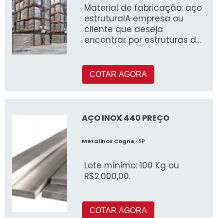
alimento.
Material de fabricação: aço
estruturalA empresa ou
cliente que deseja
encontrar por estruturas de
armazenagem porta pallets,
conhecer&aacut
COTAR AGORA
AÇO INOX 440 PREÇO
Metalinox Cogne
/ SP
Lote mínimo: 100 Kg ou
R$2.000,00.
COTAR AGORA