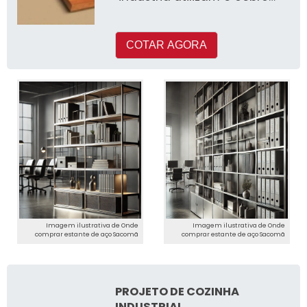
em seus processos de
produçã
COTAR AGORA
Imagem ilustrativa de Onde
Imagem ilustrativa de Onde
comprar estante de aço Sacomã
comprar estante de aço Sacomã
PROJETO DE COZINHA
INDUSTRIAL