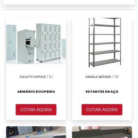
realizar um orçamento de Onde comprar
estante de aço Sacomã, clique em um ou
mais dos anuciantes a seguir:
SOLUTTI OFFICE
/ RJ
VENALC MÓVEIS
/ SP
ARMÁRIO ROUPEIRO
ESTANTES DE AÇO
COTAR AGORA
COTAR AGORA