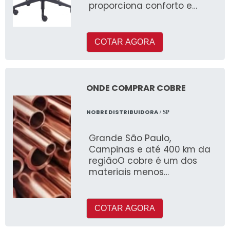
proporciona conforto e
ventilação durante o uso. A
tela é resistente e durável,
garantindo a longevidade
COTAR AGORA
do produto.
ONDE COMPRAR COBRE
NOBRE DISTRIBUIDORA
/ SP
Grande São Paulo,
Campinas e até 400 km da
regiãoO cobre é um dos
materiais menos
abundantes que existem na
Terra
COTAR AGORA