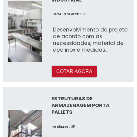
LOCAL SERVICE
/ SP
Desenvolvimento do projeto
de acordo com as
necessidades, material de
aço inox e medidas
personalizáveis. Fogões,
fritadeiras, chapas e
caldeirões para cozinhar e
COTAR AGORA
preparar alimentos. Freezers,
pass through e
refrigeradores para
armazenar e conservar
ESTRUTURAS DE
alimentos. Bancadas e
ARMAZENAGEM PORTA
mesas para manuseio e
PALLETS
exposição de alimentos.
Coifas para circulação do
RackMor
/ SP
ar durante o preparo do