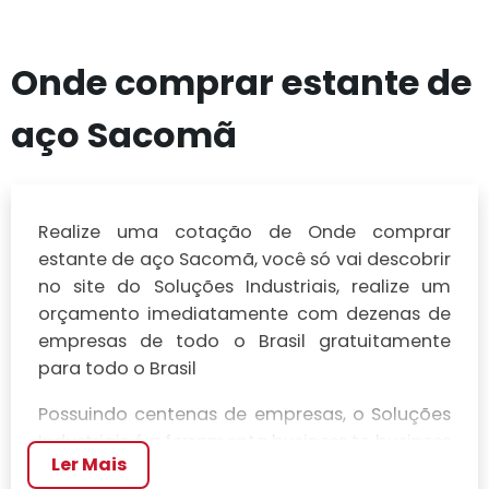
Onde comprar estante de
aço Sacomã
Realize uma cotação de Onde comprar
estante de aço Sacomã, você só vai descobrir
no site do Soluções Industriais, realize um
orçamento imediatamente com dezenas de
empresas de todo o Brasil gratuitamente
para todo o Brasil
Possuindo centenas de empresas, o Soluções
Industriais é a ferramenta business to business
Ler Mais
mais completo da área industrial. Para