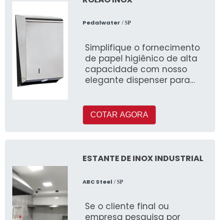
Pedalwater
/ SP
Simplifique o fornecimento
de papel higiênico de alta
capacidade com nosso
elegante dispenser para
papel higiênico rolão em
aço inoxidável.
COTAR AGORA
ESTANTE DE INOX INDUSTRIAL
ABC Steel
/ SP
Se o cliente final ou
empresa pesquisa por