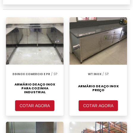
prateleiras em aço inox, clique em um ou
mais dos anuciantes a seguir:
EGINOX COMERCIO E PR
/ SP
WT INOX
/ SP
ARMÁRIO DE AÇO INOX
ARMÁRIO DE AÇO INOX
PARA COZINHA
PREÇO
INDUSTRIAL
COTAR AGORA
COTAR AGORA