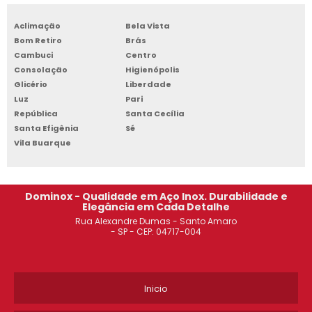
Aclimação
Bela Vista
Bom Retiro
Brás
Cambuci
Centro
Consolação
Higienópolis
Glicério
Liberdade
Luz
Pari
República
Santa Cecília
Santa Efigênia
Sé
Vila Buarque
Dominox - Qualidade em Aço Inox. Durabilidade e
Elegância em Cada Detalhe
Rua Alexandre Dumas - Santo Amaro
- SP - CEP: 04717-004
Inicio