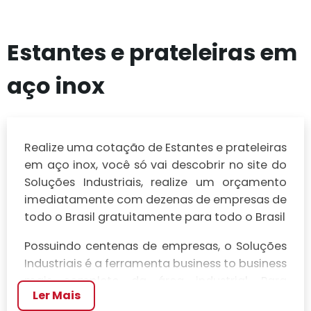
Estantes e prateleiras em
aço inox
Realize uma cotação de Estantes e prateleiras
em aço inox, você só vai descobrir no site do
Soluções Industriais, realize um orçamento
imediatamente com dezenas de empresas de
todo o Brasil gratuitamente para todo o Brasil
Possuindo centenas de empresas, o Soluções
Industriais é a ferramenta business to business
mais completo da área industrial. Para
Ler Mais
realizar um orçamento de Estantes e