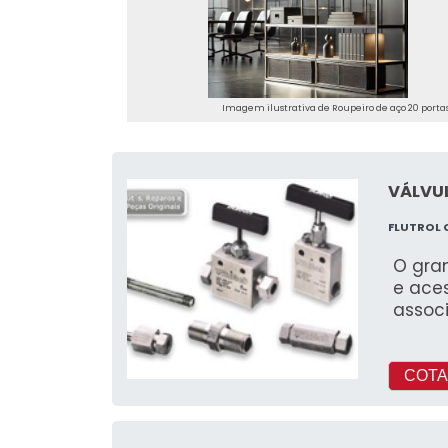
Imagem ilustrativa de Roupeiro de aço 20 porta
VÁLVUL
FLUTROL
O gran
e ace
assoc
COTA