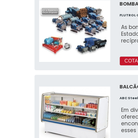
BOMBA
FLUTROL
As bo
Estad
recípr
COTA
BALCÃ
ABC Stee
Em di
ofere
encon
esses