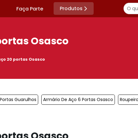
Produtos
Faça Parte
portas Osasco
aço 20 portas Osasco
Portas Guarulhos
Armário De Aço 6 Portas Osasco
Roupeir
portas Osasco