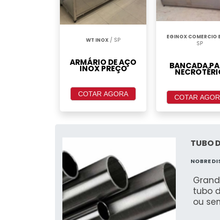
EGINOX COMERCIO E
WT INOX
/ SP
SP
ARMÁRIO DE AÇO
BANCADA PA
INOX PREÇO
NECROTÉRI
COTAR AGORA
COTAR AGOR
TUBO D
NOBRE D
Grand
tubo 
ou sem