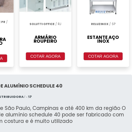
 PR
/
SOLUTTI OFFICE
/ RJ
RELUZINOX
/ SP
ARMÁRIO
ESTANTE AÇO
RA
ROUPEIRO
INOX
O
COTAR AGORA
COTAR AGORA
A
E ALUMÍNIO SCHEDULE 40
ISTRIBUIDORA
/ - SP
e São Paulo, Campinas e até 400 km da região O
de alumínio schedule 40 pode ser fabricado com
 costura e é muito utilizado