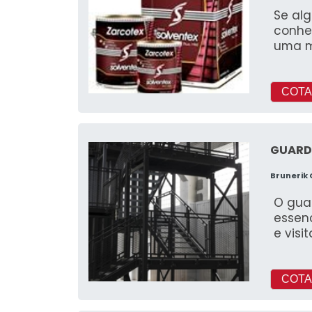
Se al
conhe
uma m
COTA
GUARD
Brunerik
O gua
essen
e visi
COTA