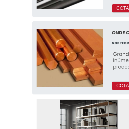
COTA
ONDE 
NOBRE D
Grand
Inúmer
proce
COTA