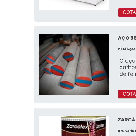
COTA
AÇO 8
PKM Aços
O aço
carbon
de fe
COTA
ZARCÃ
Brunerik