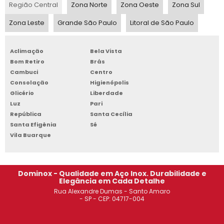
Região Central
Zona Norte
Zona Oeste
Zona Sul
ESTANTE DE AÇO PARA ARQUIVO OSASCO
Zona Leste
Grande São Paulo
Litoral de São Paulo
ARMÁRIO DE AÇO 02 PORTAS
Aclimação
Bela Vista
ARMÁRIO DE AÇO SOROCABA
Bom Retiro
Brás
Cambuci
Centro
ESTANTE DE AÇO REFORÇADA JABAQUARA
Consolação
Higienópolis
Glicério
Liberdade
ROUPEIRO DE AÇO 20 PORTAS COM CHAVE SÃO JOSÉ DOS
Luz
Pari
CAMPOS
República
Santa Cecília
Santa Efigênia
Sé
ARMÁRIO DE AÇO 02 PORTAS SACOMÃ
Vila Buarque
CADEIRA EAMES JABAQUARA
Dominox - Qualidade em Aço Inox. Durabilidade e
VENDA DE ESTANTE DE AÇO SÃO PAULO
Elegância em Cada Detalhe
Rua Alexandre Dumas - Santo Amaro
ROUPEIRO DE AÇO COM 8 PORTAS SÃO JOSÉ DOS CAMPOS
- SP - CEP: 04717-004
COMPRAR ESTANTE DE AÇO