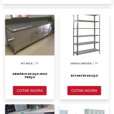
realizar um orçamento de Estante de aço 5
prateleiras Sacomã, clique em um ou mais
dos anuciantes a seguir:
WT INOX
/ SP
VENALC MÓVEIS
/ SP
ARMÁRIO DE AÇO INOX
ESTANTES DE AÇO
PREÇO
COTAR AGORA
COTAR AGORA