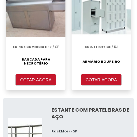
EGINOX COMERCIO E PR
/ SP
SOLUTTI OFFICE
/ RJ
BANCADA PARA
ARMÁRIO ROUPEIRO
NECROTÉRIO
COTAR AGORA
COTAR AGORA
ESTANTE COM PRATELEIRAS DE
AÇO
RackMor
/ - SP