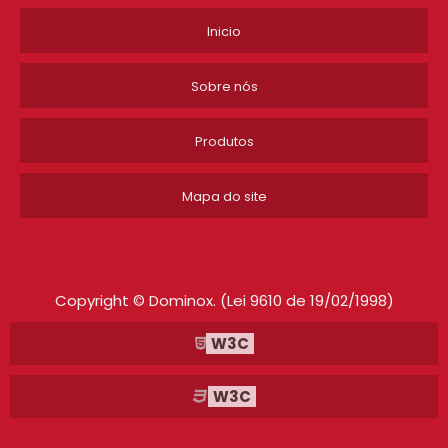
Inicio
VENDA DE ESTANTE DE AÇO
ARMÁRIO DE AÇO 2 PORTAS ITAIM PAULISTA
Sobre nós
ARMÁRIO DE AÇO 02 PORTAS CAMPINAS
Produtos
ESTANTE DE AÇO PARA ARQUIVO MORTO SÃO BERNARDO DO
CAMPO
Mapa do site
ROUPEIRO DE AÇO 8 PORTAS PREÇO GUARULHOS
COMPRAR ESTANTE DE AÇO SÃO BERNARDO DO CAMPO
Copyright © Dominox. (Lei 9610 de 19/02/1998)
ARMÁRIO DE AÇO REFORÇADO SOROCABA
W3C
ARMÁRIO DE AÇO DIADEMA
W3C
COMPRAR ESTANTE DE AÇO JABAQUARA