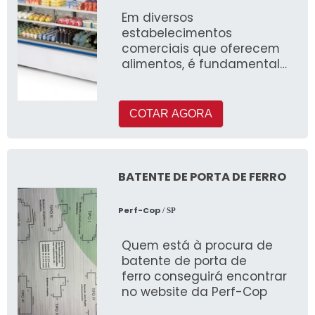
Em diversos
estabelecimentos
comerciais que oferecem
alimentos, é fundamental
que sejam encontrados
equipamentos capazes de
evitar que esses alimentos
COTAR AGORA
estraguem
BATENTE DE PORTA DE FERRO
Perf-Cop
/ SP
Quem está à procura de
batente de porta de
ferro conseguirá encontrar
no website da Perf-Cop