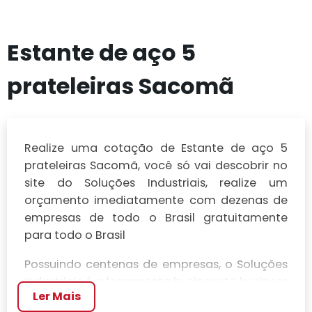
Estante de aço 5
prateleiras Sacomã
Realize uma cotação de Estante de aço 5
prateleiras Sacomã, você só vai descobrir no
site do Soluções Industriais, realize um
orçamento imediatamente com dezenas de
empresas de todo o Brasil gratuitamente
para todo o Brasil
Possuindo centenas de empresas, o Soluções
Industriais é a ferramenta business to business
Ler Mais
mais completo da área industrial. Para