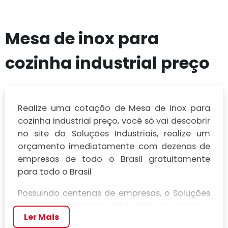
Mesa de inox para
cozinha industrial preço
Realize uma cotação de Mesa de inox para
cozinha industrial preço, você só vai descobrir
no site do Soluções Industriais, realize um
orçamento imediatamente com dezenas de
empresas de todo o Brasil gratuitamente
para todo o Brasil
Possuindo centenas de empresas, o Soluções
Industriais é a ferramenta business to business
Ler Mais
mais completo da área industrial. Para