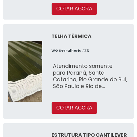
camadas de fio de a&cce
COTAR AGORA
TELHA TÉRMICA
WG Serralheria
/ PR
Atendimento somente
para Paraná, Santa
Catarina, Rio Grande do Sul,
São Paulo e Rio de
Janeiro!Quem buscar por
telha térmica, sem dúvidas,
COTAR AGORA
ESTRUTURA TIPO CANTILEVER