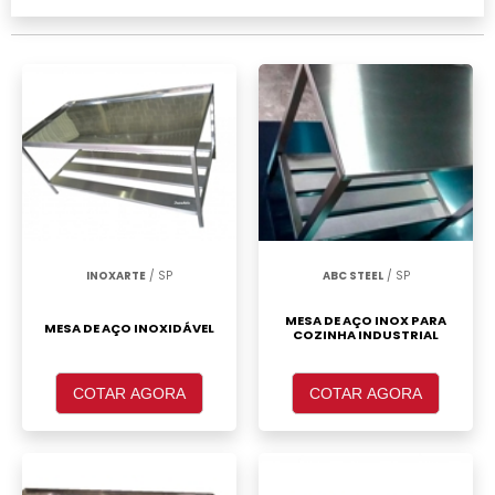
realizar um orçamento de Mesa de inox para
cozinha industrial preço, clique em um ou
mais dos anuciantes a seguir:
INOXARTE
/ SP
ABC STEEL
/ SP
MESA DE AÇO INOX PARA
MESA DE AÇO INOXIDÁVEL
COZINHA INDUSTRIAL
COTAR AGORA
COTAR AGORA