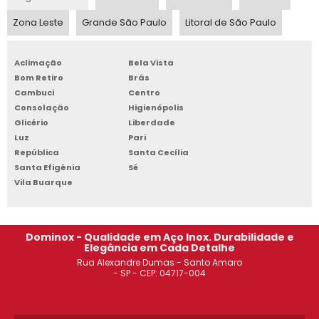
MESA DE AÇO INOX COM CUBA
Zona Leste
Grande São Paulo
Litoral de São Paulo
MESA COZINHA INDUSTRIAL INOX
Aclimação
Bela Vista
MESA AÇO INOX INDUSTRIAL
Bom Retiro
Brás
Cambuci
Centro
FABRICANTE DE MESA DE AÇO INOX
Consolação
Higienópolis
Glicério
Liberdade
MESA DE INOX INDUSTRIAL
Luz
Pari
República
Santa Cecília
MESA DE AÇO INOX PREÇO
Santa Efigênia
Sé
Vila Buarque
MESA DE INOX PARA COZINHA INDUSTRIAL
MESA INDUSTRIAL INOX
Dominox - Qualidade em Aço Inox. Durabilidade e
Elegância em Cada Detalhe
MESA DE INOX COZINHA INDUSTRIAL
Rua Alexandre Dumas - Santo Amaro
- SP - CEP: 04717-004
MESA DE INOX PARA COZINHA INDUSTRIAL PREÇO