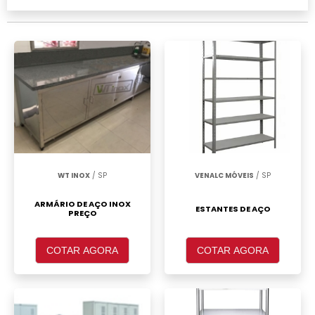
realizar um orçamento de Armário de aço 2
portas São José dos Campos, clique em um
ou mais dos anuciantes a seguir:
WT INOX
/ SP
VENALC MÓVEIS
/ SP
ARMÁRIO DE AÇO INOX
ESTANTES DE AÇO
PREÇO
COTAR AGORA
COTAR AGORA