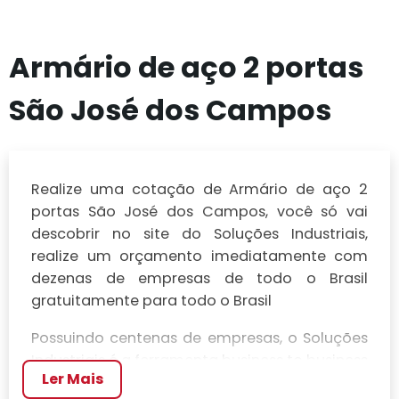
Armário de aço 2 portas
São José dos Campos
Realize uma cotação de Armário de aço 2
portas São José dos Campos, você só vai
descobrir no site do Soluções Industriais,
realize um orçamento imediatamente com
dezenas de empresas de todo o Brasil
gratuitamente para todo o Brasil
Possuindo centenas de empresas, o Soluções
Industriais é a ferramenta business to business
Ler Mais
mais completo da área industrial. Para