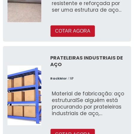
resistente e reforçada por
ser uma estrutura de aço
inoxidável, um material de
qualidade superior em v
COTAR AGORA
PRATELEIRAS INDUSTRIAIS DE
AÇO
RackMor
/ SP
Material de fabricação: aço
estruturalSe alguém está
procurando por prateleiras
industriais de aço,
conhecerá a