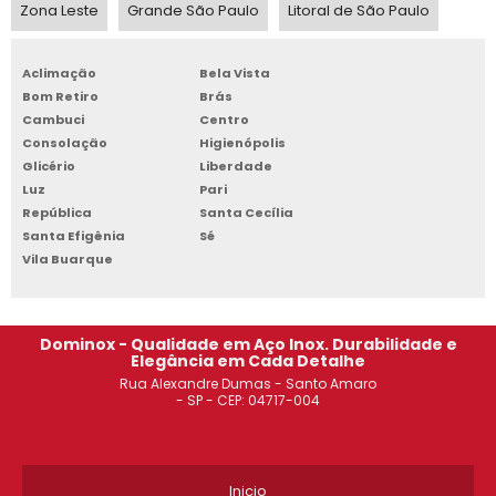
Zona Leste
Grande São Paulo
Litoral de São Paulo
ROUPEIRO DE AÇO 20 PORTAS
Aclimação
Bela Vista
ROUPEIRO DE AÇO 4 PORTAS SÃO PAULO
Bom Retiro
Brás
Cambuci
Centro
ESTANTE DE AÇO REFORÇADA SOROCABA
Consolação
Higienópolis
Glicério
Liberdade
ARMÁRIO DE AÇO 02 PORTAS SÃO JOSÉ DOS CAMPOS
Luz
Pari
República
Santa Cecília
ARMÁRIO DE AÇO 02 PORTAS DIADEMA
Santa Efigênia
Sé
Vila Buarque
ARMÁRIO DE AÇO REFORÇADO SOROCABA
ARMÁRIO DE AÇO PARA ESCRITÓRIO
Dominox - Qualidade em Aço Inox. Durabilidade e
Elegância em Cada Detalhe
VENDA DE ESTANTE DE AÇO CAMPINAS
Rua Alexandre Dumas - Santo Amaro
- SP - CEP: 04717-004
ARMÁRIO DE AÇO PREÇO
ARMÁRIO DE AÇO TIPO ROUPEIRO SACOMÃ
Inicio