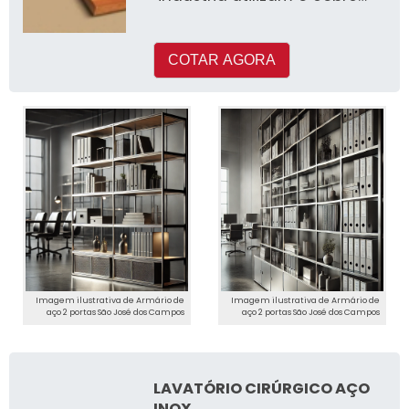
em seus processos de
produçã
COTAR AGORA
Imagem ilustrativa de Armário de
Imagem ilustrativa de Armário de
aço 2 portas São José dos Campos
aço 2 portas São José dos Campos
LAVATÓRIO CIRÚRGICO AÇO
INOX