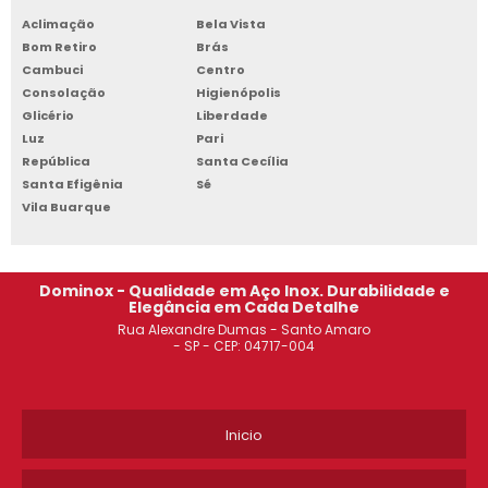
ROUPEIRO DE AÇO 8 PORTAS DIADEMA
Aclimação
Bela Vista
Bom Retiro
Brás
ESTANTE DE AÇO REFORÇADA OSASCO
Cambuci
Centro
Consolação
Higienópolis
ROUPEIRO DE AÇO PARA ALOJAMENTO SÃO BERNARDO DO
Glicério
Liberdade
CAMPO
Luz
Pari
República
Santa Cecília
CADEIRA EAMES OSASCO
Santa Efigênia
Sé
Vila Buarque
MESA EAMES VIDRO OSASCO
ARMÁRIO DE AÇO TIPO ROUPEIRO SOROCABA
Dominox - Qualidade em Aço Inox. Durabilidade e
Elegância em Cada Detalhe
ARMÁRIO DE AÇO 6 PORTAS DIADEMA
Rua Alexandre Dumas - Santo Amaro
- SP - CEP: 04717-004
ARMÁRIO DE AÇO DE ESCRITÓRIO JABAQUARA
ROUPEIRO DE AÇO COM 8 PORTAS DIADEMA
Inicio
ARMÁRIO DE AÇO PREÇO SOROCABA