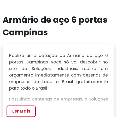
Armário de aço 6 portas
Campinas
Realize uma cotação de Armário de aço 6
portas Campinas, você só vai descobrir no
site do Soluções Industriais, realize um
orçamento imediatamente com dezenas de
empresas de todo o Brasil gratuitamente
para todo o Brasil
Possuindo centenas de empresas, o Soluções
Industriais é a ferramenta business to business
Ler Mais
mais completo da área industrial. Para