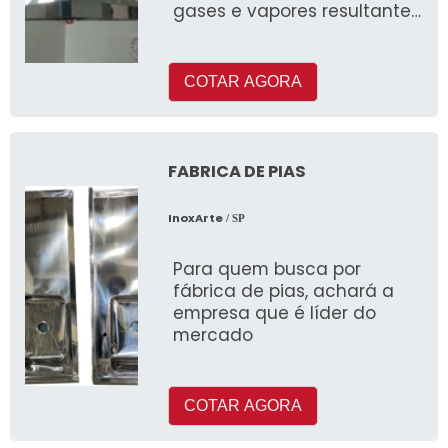
gases e vapores resultantes
do processo de cocção por
meio de exaust&atild
COTAR AGORA
FABRICA DE PIAS
InoxArte
/ SP
Para quem busca por
fábrica de pias, achará a
empresa que é líder do
mercado
COTAR AGORA