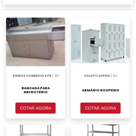
realizar um orçamento de Armário de aço 6
portas Campinas, clique em um ou mais dos
anuciantes a seguir:
EGINOX COMERCIO E PR
/ SP
SOLUTTI OFFICE
/ RJ
BANCADA PARA
ARMÁRIO ROUPEIRO
NECROTÉRIO
COTAR AGORA
COTAR AGORA