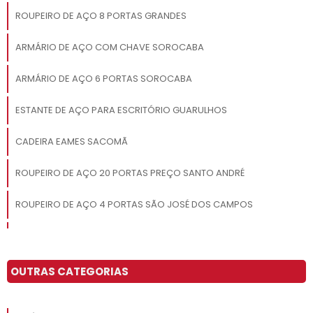
ROUPEIRO DE AÇO 8 PORTAS GRANDES
ARMÁRIO DE AÇO COM CHAVE SOROCABA
ARMÁRIO DE AÇO 6 PORTAS SOROCABA
ESTANTE DE AÇO PARA ESCRITÓRIO GUARULHOS
CADEIRA EAMES SACOMÃ
ROUPEIRO DE AÇO 20 PORTAS PREÇO SANTO ANDRÉ
ROUPEIRO DE AÇO 4 PORTAS SÃO JOSÉ DOS CAMPOS
ESTANTE DE AÇO REFORÇADA GUARULHOS
GONDOLA DE CENTRO SANTO ANDRÉ
OUTRAS CATEGORIAS
ARMÁRIO DE AÇO TIPO ROUPEIRO SÃO PAULO