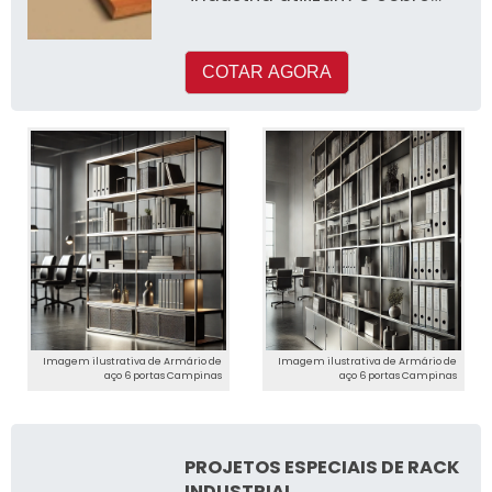
em seus processos de
produçã
COTAR AGORA
Imagem ilustrativa de Armário de
Imagem ilustrativa de Armário de
aço 6 portas Campinas
aço 6 portas Campinas
PROJETOS ESPECIAIS DE RACK
INDUSTRIAL