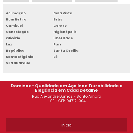
CADEIRA EAMES SÃO PAULO
Aclimação
Bela Vista
ARMÁRIO DE AÇO 6 PORTAS GUARULHOS
Bom Retiro
Brás
Cambuci
Centro
Consolação
Higienópolis
ROUPEIRO DE AÇO COM 8 PORTAS OSASCO
Glicério
Liberdade
Luz
Pari
ROUPEIRO DE AÇO 4 PORTAS GUARULHOS
República
Santa Cecília
Santa Efigênia
Sé
ARMÁRIO DE AÇO SÃO PAULO
Vila Buarque
ARMÁRIO DE AÇO 4 PORTAS GUARULHOS
Dominox - Qualidade em Aço Inox. Durabilidade e
CADEIRA EAMES OSASCO
Elegância em Cada Detalhe
Rua Alexandre Dumas - Santo Amaro
ESTANTE DE AÇO PARA LIVROS SACOMÃ
- SP - CEP: 04717-004
ARMÁRIO DE AÇO GUARDA VOLUME GUARULHOS
Inicio
ROUPEIRO DE AÇO COM CHAVE GUARULHOS