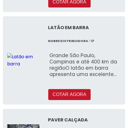
Eletrostática. Possibilidade
COTAR AGORA
de produzir em várias cores.
LATÃO EM BARRA
NOBRE DISTRIBUIDORA
/ SP
Grande São Paulo,
Campinas e até 400 km da
regiãoO latão em barra
apresenta uma excelente
resistência à tração, corro
COTAR AGORA
PAVER CALÇADA