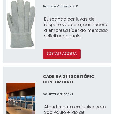
Brunerik Comércio
/ SP
Buscando por luvas de
raspa e vaqueta, conhecerá
a empresa líder do mercado
solicitando mais
informações na maior
especialista do segmento e
descobrindo
COTAR AGORA
CADEIRA DE ESCRITÓRIO
CONFORTÁVEL
SOLUTTI OFFICE
/ RJ
Atendimento exclusivo para
São Paulo e Rio de