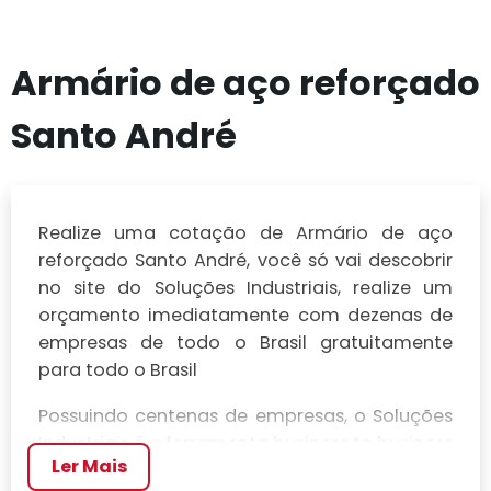
Armário de aço reforçado
Santo André
Realize uma cotação de Armário de aço
reforçado Santo André, você só vai descobrir
no site do Soluções Industriais, realize um
orçamento imediatamente com dezenas de
empresas de todo o Brasil gratuitamente
para todo o Brasil
Possuindo centenas de empresas, o Soluções
Industriais é a ferramenta business to business
Ler Mais
mais completo da área industrial. Para