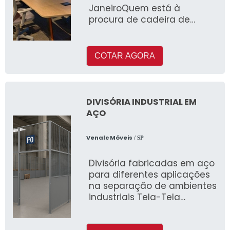
JaneiroQuem está à
procura de cadeira de
escritório confortável,
descobrirá na refer
COTAR AGORA
DIVISÓRIA INDUSTRIAL EM
AÇO
Venalc Móveis
/ SP
Divisória fabricadas em aço
para diferentes aplicações
na separação de ambientes
industriais Tela-Tela
Chapa-Tela Chapa-Chapa
Com ou sem portas Pintura