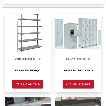
realizar um orçamento de Armário de aço
reforçado Santo André, clique em um ou mais
dos anuciantes a seguir:
VENALC MÓVEIS
/ SP
SOLUTTI OFFICE
/ RJ
ESTANTES DE AÇO
ARMÁRIO ROUPEIRO
COTAR AGORA
COTAR AGORA