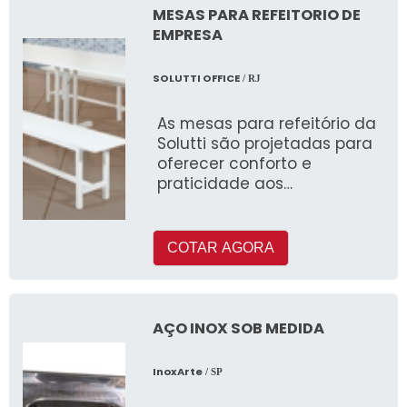
MESAS PARA REFEITORIO DE
EMPRESA
SOLUTTI OFFICE
/ RJ
As mesas para refeitório da
Solutti são projetadas para
oferecer conforto e
praticidade aos
colaboradores durante as
refeições. Com designs
modernos e ergonômicos,
COTAR AGORA
essas mesas são
fabricadas com materiais
duráveis e de fácil limpeza,
garantindo a higiene e a
AÇO INOX SOB MEDIDA
durabilidade do mobiliário.
InoxArte
/ SP