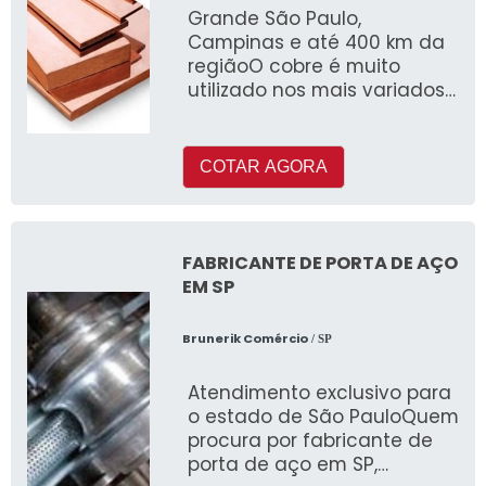
Grande São Paulo,
Campinas e até 400 km da
regiãoO cobre é muito
utilizado nos mais variados
setores de atividade, muito
por conta da sua versat
COTAR AGORA
FABRICANTE DE PORTA DE AÇO
EM SP
Brunerik Comércio
/ SP
Atendimento exclusivo para
o estado de São PauloQuem
procura por fabricante de
porta de aço em SP,