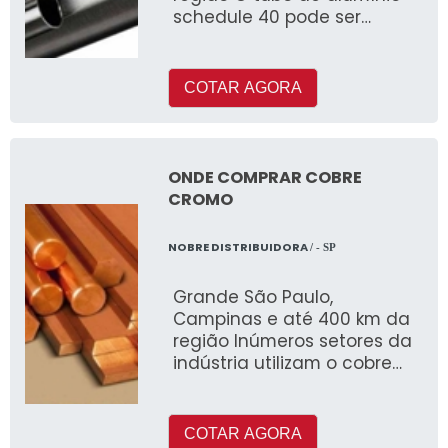
schedule 40 pode ser
fabricado com ou sem
costura e é muito utilizado
COTAR AGORA
ONDE COMPRAR COBRE
CROMO
NOBRE DISTRIBUIDORA
/ - SP
Grande São Paulo,
Campinas e até 400 km da
região Inúmeros setores da
indústria utilizam o cobre
em seus processos de
produçã
COTAR AGORA