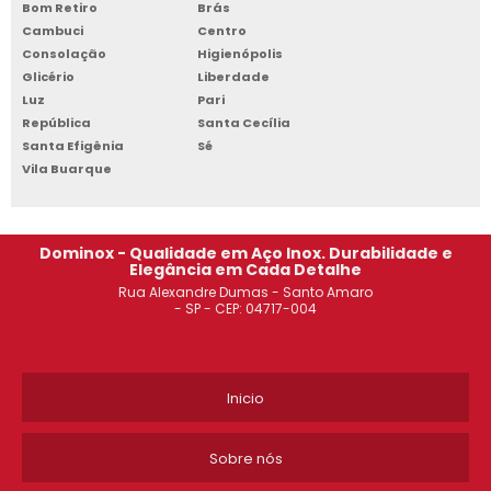
Bom Retiro
Brás
Cambuci
Centro
CADEIRA EAMES
Consolação
Higienópolis
Glicério
Liberdade
ESTANTE DE AÇO PREÇO SÃO JOSÉ DOS CAMPOS
Luz
Pari
República
Santa Cecília
ARMÁRIO DE AÇO JABAQUARA
Santa Efigênia
Sé
Vila Buarque
COMPRAR ESTANTE DE AÇO GUARULHOS
ROUPEIRO DE AÇO 8 PORTAS SACOMÃ
Dominox - Qualidade em Aço Inox. Durabilidade e
Elegância em Cada Detalhe
ROUPEIRO DE AÇO 6 PORTAS OSASCO
Rua Alexandre Dumas - Santo Amaro
- SP - CEP: 04717-004
ARMÁRIO DE AÇO 02 PORTAS SACOMÃ
ARMÁRIO DE AÇO ROUPEIRO GUARULHOS
Inicio
ARMÁRIO DE AÇO TIPO ROUPEIRO SOROCABA
Sobre nós
ARMÁRIO DE AÇO 6 PORTAS JABAQUARA