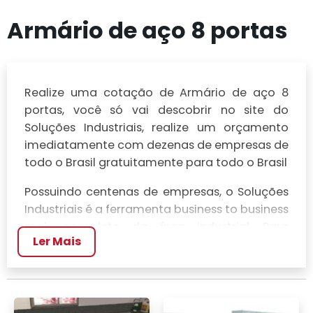
Armário de aço 8 portas
Realize uma cotação de Armário de aço 8
portas, você só vai descobrir no site do
Soluções Industriais, realize um orçamento
imediatamente com dezenas de empresas de
todo o Brasil gratuitamente para todo o Brasil
Possuindo centenas de empresas, o Soluções
Industriais é a ferramenta business to business
mais completo da área industrial. Para
Ler Mais
realizar um orçamento de Armário de aço 8
portas, clique em um ou mais dos anuciantes
a seguir: