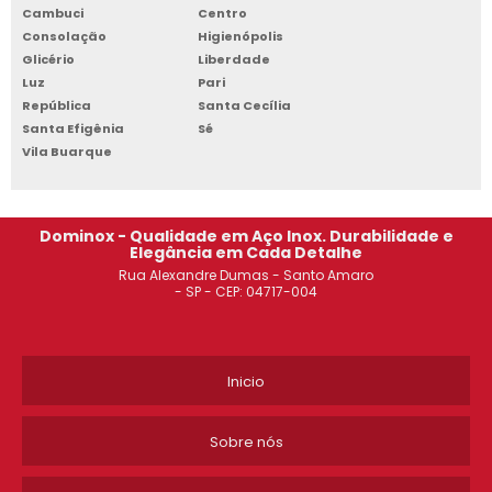
Cambuci
Centro
ARMÁRIO DE AÇO GUARDA VOLUME JABAQUARA
Consolação
Higienópolis
Glicério
Liberdade
ROUPEIRO DE AÇO 20 PORTAS PREÇO
Luz
Pari
República
Santa Cecília
ARMÁRIO DE AÇO COM CHAVE SÃO BERNARDO DO CAMPO
Santa Efigênia
Sé
Vila Buarque
ONDE COMPRAR ESTANTE DE AÇO DIADEMA
ARMÁRIO DE AÇO GUARDA VOLUME GUARULHOS
Dominox - Qualidade em Aço Inox. Durabilidade e
Elegância em Cada Detalhe
ROUPEIRO DE AÇO 2 PORTAS CAMPINAS
Rua Alexandre Dumas - Santo Amaro
- SP - CEP: 04717-004
ONDE COMPRAR ESTANTE DE AÇO SÃO BERNARDO DO CAMPO
ARMÁRIO DE AÇO REFORÇADO SÃO JOSÉ DOS CAMPOS
Inicio
ROUPEIRO DE AÇO 32 PORTAS JABAQUARA
Sobre nós
ROUPEIRO DE AÇO 20 PORTAS PREÇO SOROCABA