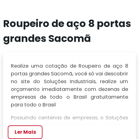
Roupeiro de aço 8 portas
grandes Sacomã
Realize uma cotação de Roupeiro de aço 8
portas grandes Sacomã, você só vai descobrir
no site do Soluções Industriais, realize um
orçamento imediatamente com dezenas de
empresas de todo o Brasil gratuitamente
para todo o Brasil
Possuindo centenas de empresas, o Soluções
Industriais é a ferramenta business to business
Ler Mais
mais completo da área industrial. Para