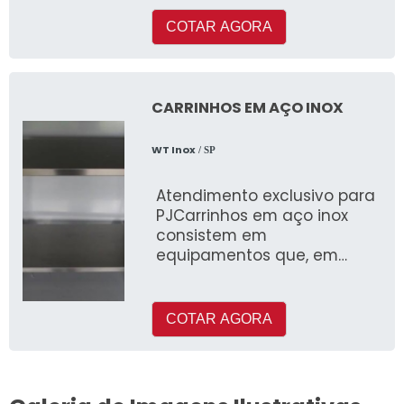
mais versátil
COTAR AGORA
CARRINHOS EM AÇO INOX
WT Inox
/ SP
Atendimento exclusivo para
PJCarrinhos em aço inox
consistem em
equipamentos que, em
primeiro lugar, podem ser
utilizados ao longo em
espaços como laboratóri
COTAR AGORA