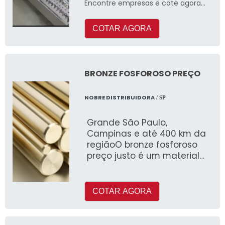
Encontre empresas e cote agora
mesmo!
COTAR AGORA
BRONZE FOSFOROSO PREÇO
NOBRE DISTRIBUIDORA
/ SP
Grande São Paulo,
Campinas e até 400 km da
regiãoO bronze fosforoso
preço justo é um material
que se destaca por ser
muito resistente pri
COTAR AGORA