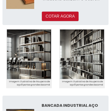
em seus processos de
produçã
COTAR AGORA
Imagem ilustrativa de Roupeiro de
Imagem ilustrativa de Roupeiro de
aço 8 portas grandes Sacomã
aço 8 portas grandes Sacomã
BANCADA INDUSTRIAL AÇO