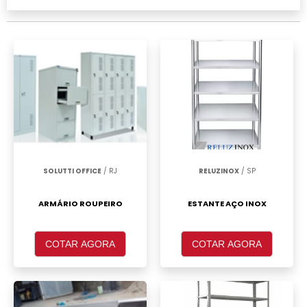
realizar um orçamento de Roupeiro de aço 8
portas grandes Sacomã, clique em um ou
mais dos anuciantes a seguir:
SOLUTTI OFFICE
/ RJ
RELUZINOX
/ SP
ARMÁRIO ROUPEIRO
ESTANTE AÇO INOX
COTAR AGORA
COTAR AGORA