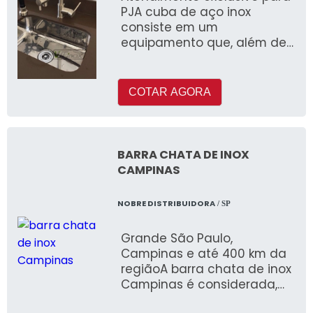
PJA cuba de aço inox
consiste em um
equipamento que, além de
se dividir em diferentes
categorias (como a padrão,
a dupla, a redond
COTAR AGORA
BARRA CHATA DE INOX
CAMPINAS
NOBRE DISTRIBUIDORA
/ SP
Grande São Paulo,
Campinas e até 400 km da
regiãoA barra chata de inox
Campinas é considerada,
entre as barras, o material