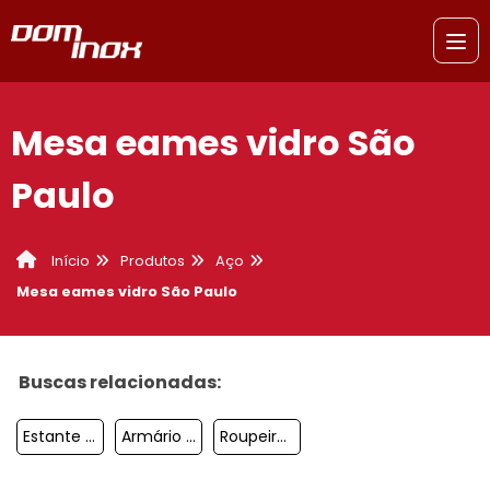
Mesa eames vidro São
Paulo
Produtos
Aço
Início
Mesa eames vidro São Paulo
Buscas relacionadas:
Estante De Aço Reforçada São Bernardo Do Campo
Armário De Aço Tipo Roupeiro Campinas
Roupeiro De Aço 20 Portas Com Chave Diadema