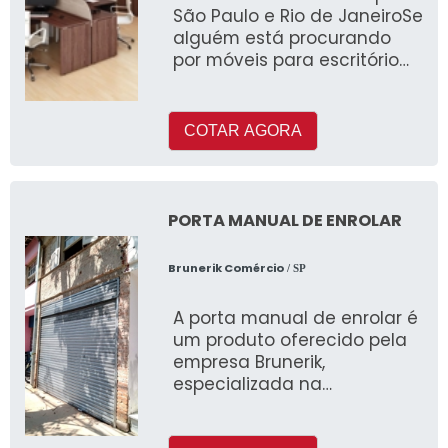
São Paulo e Rio de JaneiroSe
alguém está procurando
por móveis para escritório
São Paulo, conhecer&aacu
COTAR AGORA
PORTA MANUAL DE ENROLAR
Brunerik Comércio
/ SP
A porta manual de enrolar é
um produto oferecido pela
empresa Brunerik,
especializada na
comercialização de
materiais em ferro e aço.