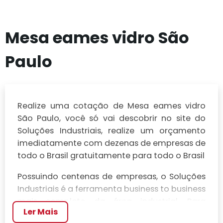
Mesa eames vidro São
Paulo
Realize uma cotação de Mesa eames vidro
São Paulo, você só vai descobrir no site do
Soluções Industriais, realize um orçamento
imediatamente com dezenas de empresas de
todo o Brasil gratuitamente para todo o Brasil
Possuindo centenas de empresas, o Soluções
Industriais é a ferramenta business to business
mais completo da área industrial. Para
Ler Mais
realizar um orçamento de Mesa eames vidro