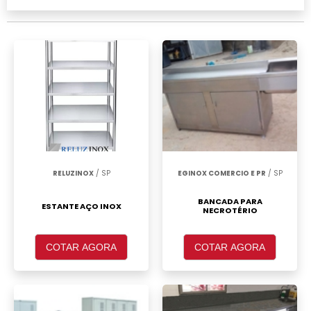
São Paulo, clique em um ou mais dos
anuciantes a seguir:
RELUZINOX
/ SP
EGINOX COMERCIO E PR
/ SP
BANCADA PARA
ESTANTE AÇO INOX
NECROTÉRIO
COTAR AGORA
COTAR AGORA