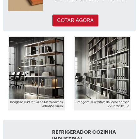
em seus processos de
produçã
COTAR AGORA
Imagem ilustrativa de Mesa eames
Imagem ilustrativa de Mesa eames
vidro São Paulo
vidro São Paulo
REFRIGERADOR COZINHA
INDUSTRIAL