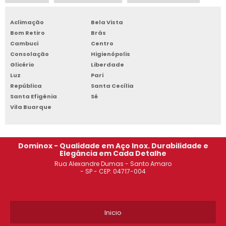
GONDOLA DE CENTRO OSASCO
Aclimação
Bela Vista
ARMÁRIO DE AÇO PREÇO JABAQUARA
Bom Retiro
Brás
Cambuci
Centro
ARMÁRIO DE AÇO TIPO ROUPEIRO JABAQUARA
Consolação
Higienópolis
Glicério
Liberdade
ESTANTE ARQUIVO AÇO DIADEMA
Luz
Pari
República
Santa Cecília
ARMÁRIO DE AÇO REFORÇADO OSASCO
Santa Efigênia
Sé
Vila Buarque
ARMÁRIO DE AÇO PARA ESCRITÓRIO SOROCABA
ROUPEIRO DE AÇO COM CHAVE SÃO BERNARDO DO CAMPO
Dominox - Qualidade em Aço Inox. Durabilidade e
Elegância em Cada Detalhe
ARMÁRIO DE AÇO PARA ESCRITÓRIO
Rua Alexandre Dumas - Santo Amaro
- SP - CEP: 04717-004
ROUPEIRO DE AÇO
GONDOLA DE CENTRO SÃO BERNARDO DO CAMPO
Inicio