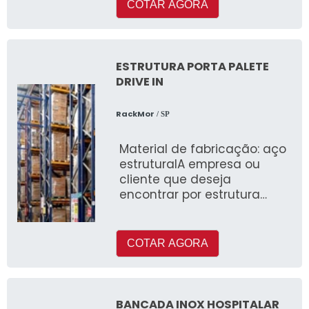
COTAR AGORA
ESTRUTURA PORTA PALETE
DRIVE IN
RackMor
/ SP
Material de fabricação: aço
estruturalA empresa ou
cliente que deseja
encontrar por estrutura
porta palete drive in,
conhecerá a mel
COTAR AGORA
BANCADA INOX HOSPITALAR