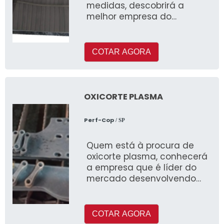
medidas, descobrirá a
melhor empresa do
segmento realizando uma
minuciosa pesquisa de
mercado
COTAR AGORA
OXICORTE PLASMA
Perf-Cop
/ SP
Quem está à procura de
oxicorte plasma, conhecerá
a empresa que é líder do
mercado desenvolvendo
uma minuciosa pesquisa e
achando detalhes sobre
COTAR AGORA