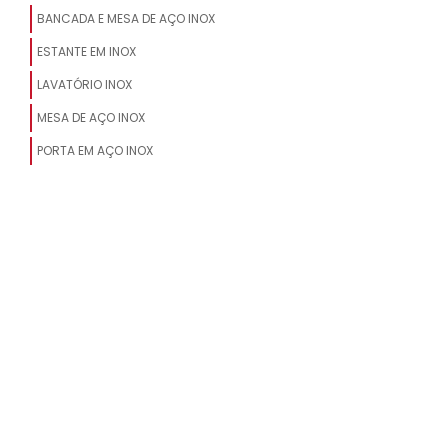
BANCADA E MESA DE AÇO INOX
MESA DE AÇO INOX COM CUBA
ESTANTE EM INOX
MESA INOX PARA CONGELADOS
LAVATÓRIO INOX
INDUSTRIAL
MESA DE AÇO INOX
MESA DE AÇO INOX EM FORTALEZA
PORTA EM AÇO INOX
MESA INOX PARA AÇOUGUE
MESA DE INOX PARA COZINHA
INDUSTRIAL
MESA INOX COZINHA INDUSTRIAL
MESA NECRÓPSIA INOX
MESA DE AÇO INOX
MESA INDUSTRIAL DE INOX