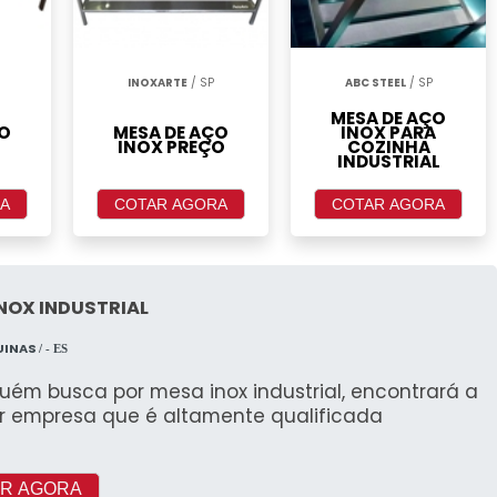
INOXARTE
/ SP
ABC STEEL
/ SP
MESA DE AÇO
ÇO
MESA DE AÇO
INOX PARA
INOX PREÇO
COZINHA
INDUSTRIAL
A
COTAR AGORA
COTAR AGORA
NOX INDUSTRIAL
UINAS
/ - ES
uém busca por mesa inox industrial, encontrará a
r empresa que é altamente qualificada
R AGORA