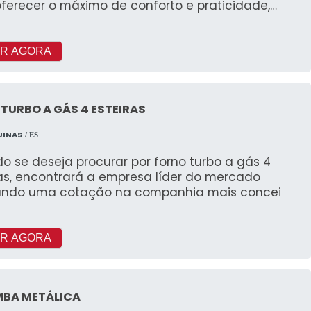
ferecer o máximo de conforto e praticidade,
buindo para a produtividade e eficiência no
nte de trabalho.
R AGORA
TURBO A GÁS 4 ESTEIRAS
UINAS
/ ES
 se deseja procurar por forno turbo a gás 4
ras, encontrará a empresa líder do mercado
zando uma cotação na companhia mais concei
R AGORA
BA METÁLICA