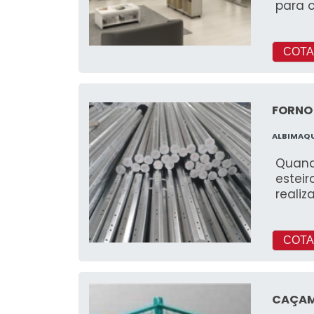
para o
contri
ambie
COTA
FORNO 
ALBIMAQ
Quando
estei
reali
COTA
CAÇAM