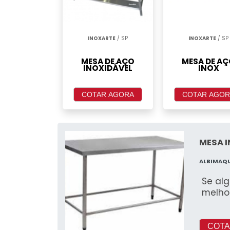
INOXARTE
/ SP
INOXARTE
/ SP
MESA DE AÇO
MESA DE A
INOXIDÁVEL
INOX
COTAR AGORA
COTAR AGOR
MESA I
ALBIMAQ
Se alg
melho
COTA