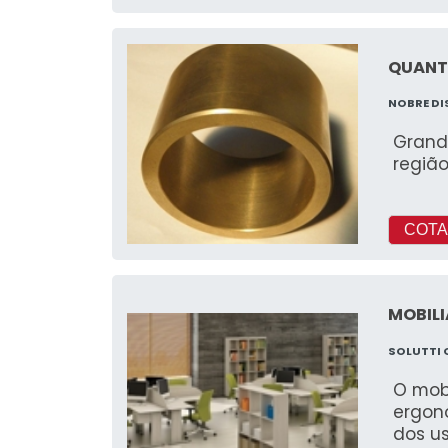
QUANT
NOBRE DI
Grand
regiã
COTA
MOBIL
SOLUTTI 
O mobi
ergon
dos u