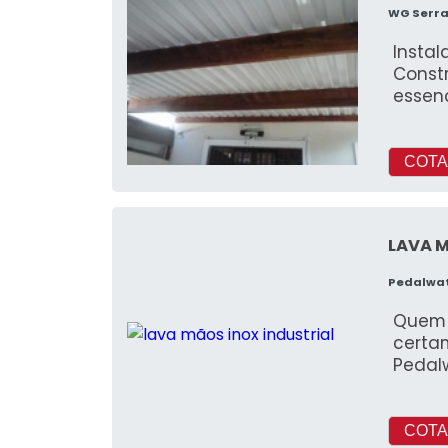
WG Serra
Instal
Const
essen
COTA
LAVA M
Pedalwa
Quem p
certa
Pedal
COTA