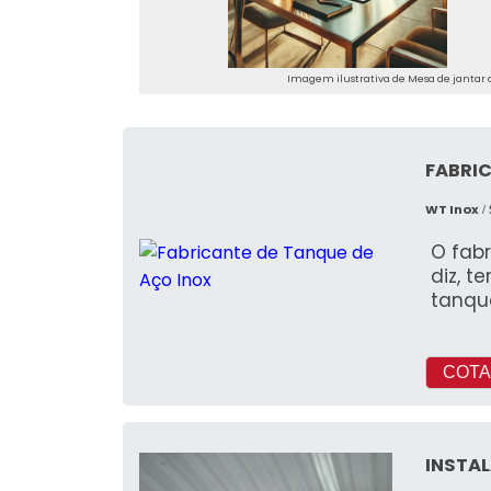
Imagem ilustrativa de Mesa de jantar a
FABRIC
WT Inox
/
O fab
diz, t
tanqu
COTA
INSTA