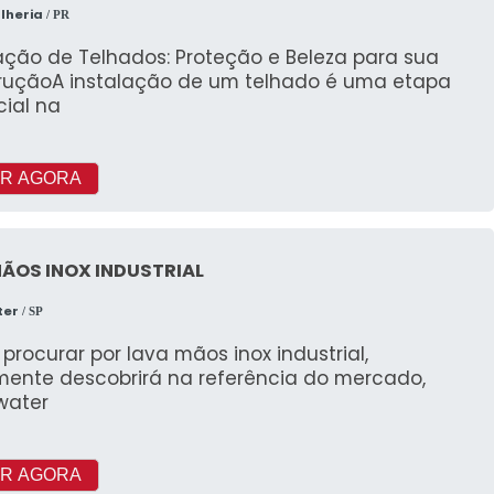
lheria
/ PR
ação de Telhados: Proteção e Beleza para sua
ruçãoA instalação de um telhado é uma etapa
cial na
R AGORA
ÃOS INOX INDUSTRIAL
ter
/ SP
rocurar por lava mãos inox industrial,
mente descobrirá na referência do mercado,
water
R AGORA