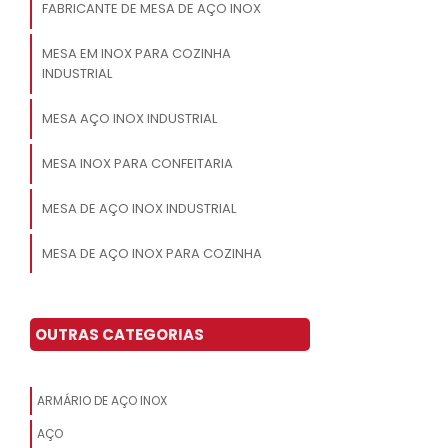
FABRICANTE DE MESA DE AÇO INOX
MESA EM INOX PARA COZINHA
INDUSTRIAL
MESA AÇO INOX INDUSTRIAL
MESA INOX PARA CONFEITARIA
MESA DE AÇO INOX INDUSTRIAL
MESA DE AÇO INOX PARA COZINHA
MESA DE TRABALHO EM AÇO INOX
OUTRAS CATEGORIAS
MESA AÇO INOX 6 CADEIRAS
MESA DE JANTAR AÇO INOX
ARMÁRIO DE AÇO INOX
MESA DE ESCRITÓRIO EM AÇO INOX
AÇO