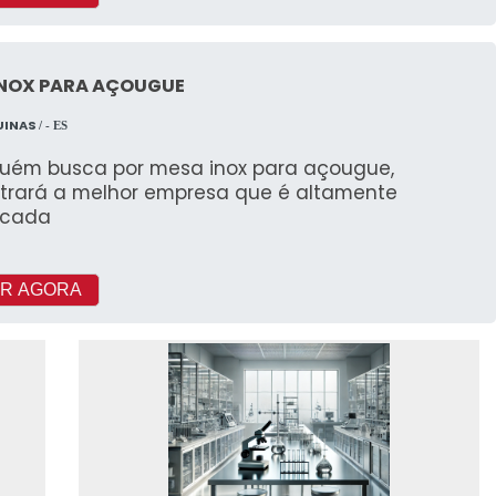
INOX PARA AÇOUGUE
UINAS
/ - ES
guém busca por mesa inox para açougue,
trará a melhor empresa que é altamente
ficada
R AGORA