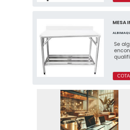
MESA 
ALBIMAQ
Se al
encon
quali
COTA