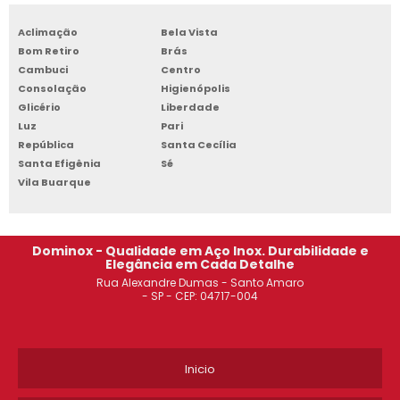
ARMÁRIO DE AÇO PARA FERRAMENTAS CAMPINAS
Aclimação
Bela Vista
Bom Retiro
Brás
ROUPEIRO DE AÇO 20 PORTAS OSASCO
Cambuci
Centro
Consolação
Higienópolis
ESTANTE DE AÇO REFORÇADA SACOMÃ
Glicério
Liberdade
Luz
Pari
ROUPEIRO DE AÇO 8 PORTAS SANTO ANDRÉ
República
Santa Cecília
Santa Efigênia
Sé
ARMÁRIO DE AÇO 2 PORTAS SOROCABA
Vila Buarque
ESTANTE DE AÇO PREÇO SACOMÃ
Dominox - Qualidade em Aço Inox. Durabilidade e
ARMÁRIO DE AÇO TIPO ROUPEIRO SANTO ANDRÉ
Elegância em Cada Detalhe
Rua Alexandre Dumas - Santo Amaro
ESTANTE DE AÇO 5 PRATELEIRAS ITAIM PAULISTA
- SP - CEP: 04717-004
ONDE COMPRAR ESTANTE DE AÇO OSASCO
Inicio
ROUPEIRO DE AÇO PARA ALOJAMENTO