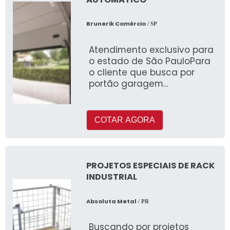
Brunerik Comércio
/ SP
Atendimento exclusivo para
o estado de São PauloPara
o cliente que busca por
portão garagem
automatico, com certeza
descobrirá na líder do
segmento
COTAR AGORA
PROJETOS ESPECIAIS DE RACK
INDUSTRIAL
Absoluta Metal
/ PR
Buscando por projetos