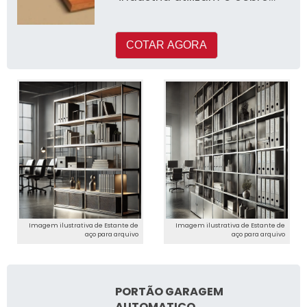
em seus processos de
produçã
COTAR AGORA
Imagem ilustrativa de Estante de
Imagem ilustrativa de Estante de
aço para arquivo
aço para arquivo
PORTÃO GARAGEM
AUTOMATICO