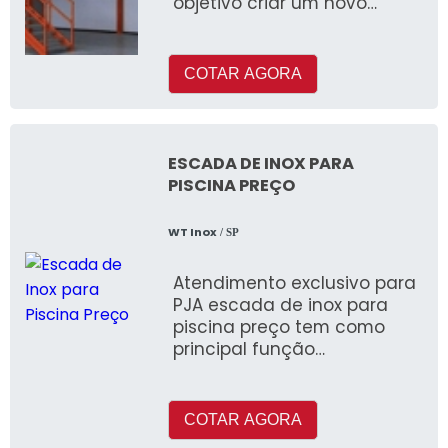
objetivo criar um novo
espaço dentro de um
ambiente, aproveitando a
altura do local.
COTAR AGORA
ESCADA DE INOX PARA
PISCINA PREÇO
WT Inox
/ SP
Atendimento exclusivo para
PJA escada de inox para
piscina preço tem como
principal função
proporcionar apoio para a
entrada e saída da piscina,
al&ea
COTAR AGORA