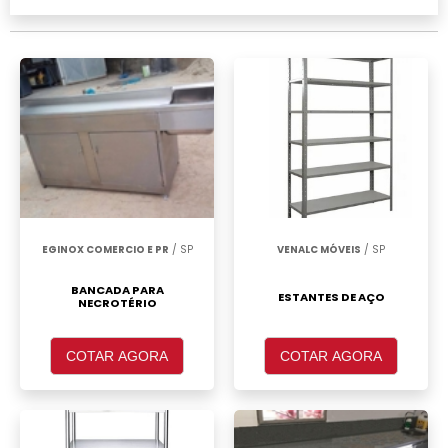
para arquivo, clique em um ou mais dos
anuciantes a seguir:
EGINOX COMERCIO E PR
/ SP
VENALC MÓVEIS
/ SP
BANCADA PARA
ESTANTES DE AÇO
NECROTÉRIO
COTAR AGORA
COTAR AGORA