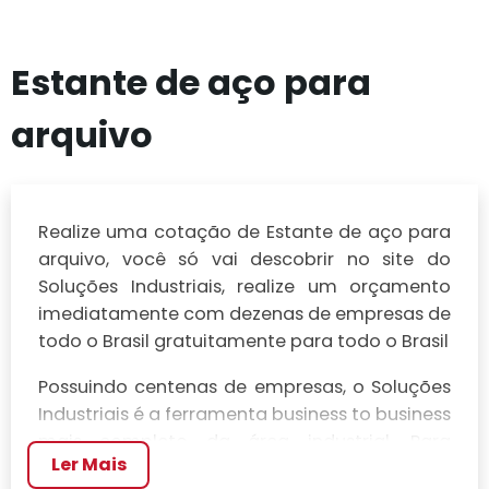
Estante de aço para
arquivo
Realize uma cotação de Estante de aço para
arquivo, você só vai descobrir no site do
Soluções Industriais, realize um orçamento
imediatamente com dezenas de empresas de
todo o Brasil gratuitamente para todo o Brasil
Possuindo centenas de empresas, o Soluções
Industriais é a ferramenta business to business
mais completo da área industrial. Para
Ler Mais
realizar um orçamento de Estante de aço