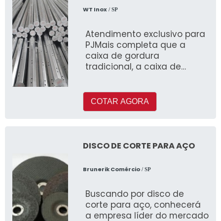
WT Inox
/ SP
Atendimento exclusivo para
PJMais completa que a
caixa de gordura
tradicional, a caixa de
gordura inox com cesto
representa um dos
equipamentos que melhor
COTAR AGORA
pode ser utilizado na r
DISCO DE CORTE PARA AÇO
Brunerik Comércio
/ SP
Buscando por disco de
corte para aço, conhecerá
a empresa líder do mercado