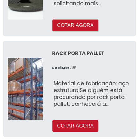
solicitando mais
informações na maior
especialista do segmento e
desco
COTAR AGORA
RACK PORTA PALLET
RackMor
/ SP
Material de fabricação: aço
estruturalSe alguém está
procurando por rack porta
pallet, conhecerá a
empresa que é
COTAR AGORA