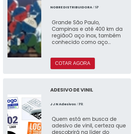
NOBRE DISTRIBUIDORA
/ SP
Grande São Paulo,
Campinas e até 400 km da
regiãoO aço inox, também
conhecido como aço
inoxidável, consiste em uma
liga met&aac
COTAR AGORA
ADESIVO DE VINIL
J J N Adesivos
/ PR
Quem está em busca de
adesivo de vinil, certeza que
descobrirá na líder do