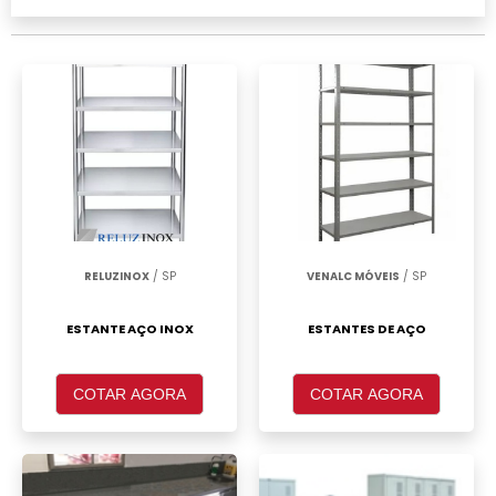
São Paulo, clique em um ou mais dos
anuciantes a seguir:
RELUZINOX
/ SP
VENALC MÓVEIS
/ SP
ESTANTE AÇO INOX
ESTANTES DE AÇO
COTAR AGORA
COTAR AGORA