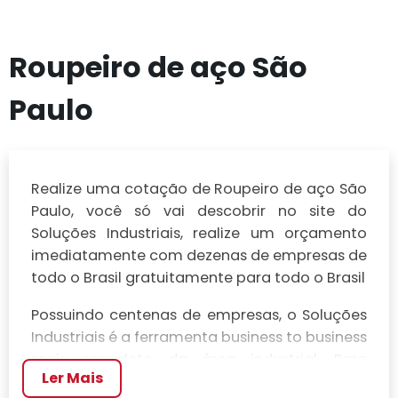
Roupeiro de aço São
Paulo
Realize uma cotação de Roupeiro de aço São
Paulo, você só vai descobrir no site do
Soluções Industriais, realize um orçamento
imediatamente com dezenas de empresas de
todo o Brasil gratuitamente para todo o Brasil
Possuindo centenas de empresas, o Soluções
Industriais é a ferramenta business to business
mais completo da área industrial. Para
Ler Mais
realizar um orçamento de Roupeiro de aço