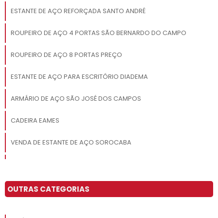
ESTANTE DE AÇO REFORÇADA SANTO ANDRÉ
ROUPEIRO DE AÇO 4 PORTAS SÃO BERNARDO DO CAMPO
ROUPEIRO DE AÇO 8 PORTAS PREÇO
ESTANTE DE AÇO PARA ESCRITÓRIO DIADEMA
ARMÁRIO DE AÇO SÃO JOSÉ DOS CAMPOS
CADEIRA EAMES
VENDA DE ESTANTE DE AÇO SOROCABA
ROUPEIRO DE AÇO 4 PORTAS ITAIM PAULISTA
ROUPEIRO DE AÇO DIADEMA
OUTRAS CATEGORIAS
ESTANTE DE AÇO PARA ESCRITÓRIO SANTO ANDRÉ